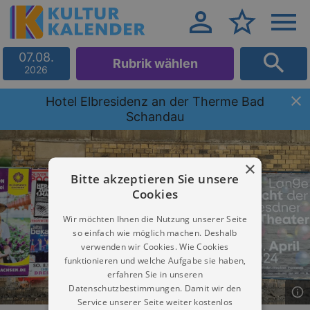
07.08.
Rubrik wählen
2026
Hotel Elbresidenz an der Therme Bad
Schandau
×
Bitte akzeptieren Sie unsere
Cookies
Wir möchten Ihnen die Nutzung unserer Seite
so einfach wie möglich machen. Deshalb
verwenden wir Cookies. Wie Cookies
funktionieren und welche Aufgabe sie haben,
erfahren Sie in unseren
Datenschutzbestimmungen. Damit wir den
Service unserer Seite weiter kostenlos