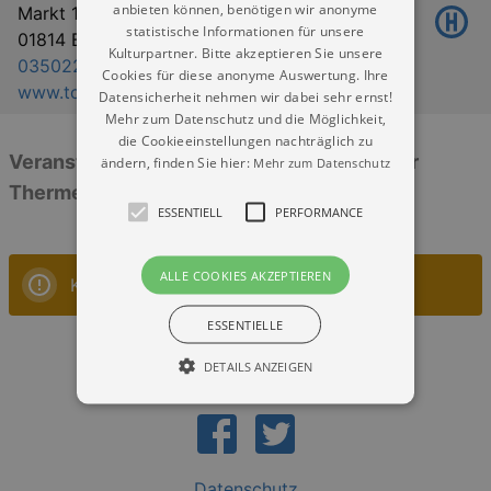
anbieten können, benötigen wir anonyme
Markt 1-11
statistische Informationen für unsere
01814 Bad Schandau
Kulturpartner. Bitte akzeptieren Sie unsere
035022 919700
Cookies für diese anonyme Auswertung. Ihre
www.toskanaworld.net
Datensicherheit nehmen wir dabei sehr ernst!
Mehr zum Datenschutz und die Möglichkeit,
die Cookieeinstellungen nachträglich zu
Veranstaltungen: „Hotel Elbresidenz an der
ändern, finden Sie hier:
Mehr zum Datenschutz
Therme Bad Schandau“
ESSENTIELL
PERFORMANCE
ALLE COOKIES AKZEPTIEREN
Keine Veranstaltungen
ESSENTIELLE
DETAILS ANZEIGEN
Essentiell
Performance
Datenschutz
Essentielle Cookies werden für die