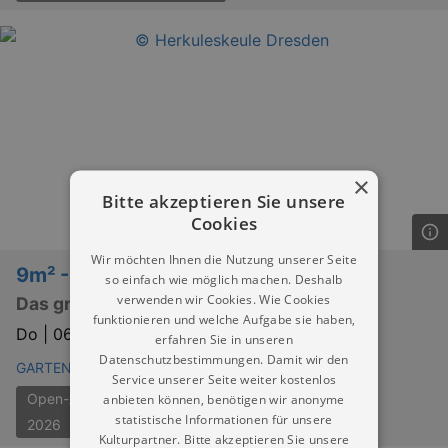
×
Bitte akzeptieren Sie unsere
Cookies
Wir möchten Ihnen die Nutzung unserer Seite
9m² - 800 kalt
so einfach wie möglich machen. Deshalb
verwenden wir Cookies. Wie Cookies
Das große WG-Casting
funktionieren und welche Aufgabe sie haben,
Do |
06.08.2026 | 19:30
erfahren Sie in unseren
Datenschutzbestimmungen. Damit wir den
GARTENBAU RÜLCKER
Service unserer Seite weiter kostenlos
Open-Air-Theater Dresden
anbieten können, benötigen wir anonyme
statistische Informationen für unsere
2026
Kulturpartner. Bitte akzeptieren Sie unsere