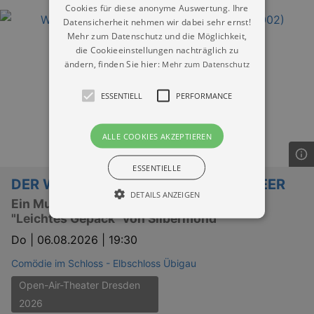
Cookies für diese anonyme Auswertung. Ihre
Datensicherheit nehmen wir dabei sehr ernst!
Mehr zum Datenschutz und die Möglichkeit,
die Cookieeinstellungen nachträglich zu
ändern, finden Sie hier:
Mehr zum Datenschutz
ESSENTIELL
PERFORMANCE
ALLE COOKIES AKZEPTIEREN
ESSENTIELLE
DER WANDERER ÜBER DEM NEBELMEER
DETAILS ANZEIGEN
Ein Musical mit der Musik aus dem Album
"Leichtes Gepäck" von Silbermond
Do |
06.08.2026 | 19:30
Essentiell
Performance
Comödie im Schloss - Elbschloss Übigau
Essentielle Cookies werden für die
Open-Air-Theater Dresden
grundlegenden Funktionen unserer Webseite
gebraucht. Zum Beispiel für das Login in Ihren
2026
account. Ohne diese Cookies funktioniert