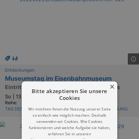
Entdeckungen
Museumstag im Eisenbahnmuseum
×
Eintritt frei, nur Öffnung des Lokschuppens
Bitte akzeptieren Sie unsere
So |
13.09.2026 | 10:00
Cookies
Reihe:
Wir möchten Ihnen die Nutzung unserer Seite
TAG DES OFFENEN DENKMALS DRESDEN UND UMGEBUNG
so einfach wie möglich machen. Deshalb
verwenden wir Cookies. Wie Cookies
funktionieren und welche Aufgabe sie haben,
erfahren Sie in unseren