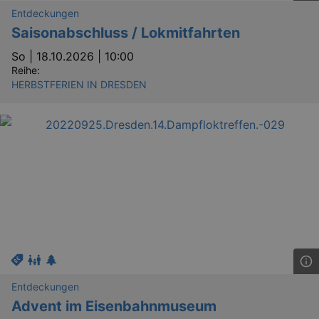
securi
Entdeckungen
preve
Cross-
Saisonabschluss / Lokmitfahrten
Reque
Forge
attack
So |
18.10.2026 | 10:00
Reihe:
XSRF-TOKEN
staging.kulturkalender-
2
This c
HERBSTFERIEN IN DRESDEN
dresden.de
hours
writte
help w
securi
preve
Cross-
Reque
Forge
attack
Lä
Name
Provider / Domain
Entdeckungen
kulturkalender_dresden_session
www.kulturkalender-
2 h
Advent im Eisenbahnmuseum
dresden.de