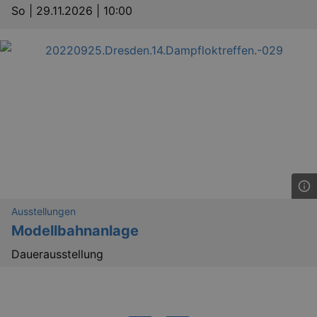
_ga
2 
So |
29.11.2026 | 10:00
Google LLC
.kulturkalender-
dresden.de
Ausstellungen
Modellbahnanlage
Dauerausstellung