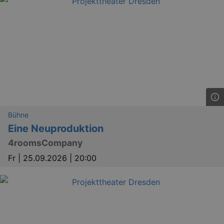
_gid
1 
Google LLC
.kulturkalender-
dresden.de
Bühne
Eine Neuproduktion
4roomsCompany
Fr |
25.09.2026 | 20:00