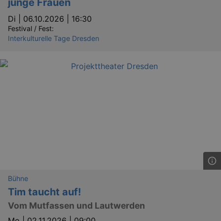
junge Frauen
Di |
06.10.2026 | 16:30
_ga
2 
Google LLC
Festival / Fest:
.kulturkalender-
Interkulturelle Tage Dresden
dresden.reservix.de
Bühne
Tim taucht auf!
Vom Mutfassen und Lautwerden
Mo |
02.11.2026 | 09:00