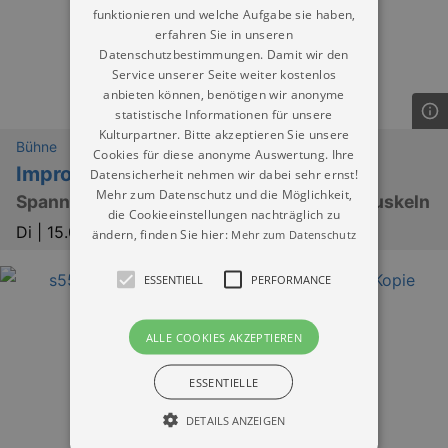
funktionieren und welche Aufgabe sie haben,
erfahren Sie in unseren
Datenschutzbestimmungen. Damit wir den
Service unserer Seite weiter kostenlos
anbieten können, benötigen wir anonyme
statistische Informationen für unsere
Kulturpartner. Bitte akzeptieren Sie unsere
Bühne
Cookies für diese anonyme Auswertung. Ihre
Improtheater mit FSK
Datensicherheit nehmen wir dabei sehr ernst!
Mehr zum Datenschutz und die Möglichkeit,
Spannung, Spaß und schmerzende Lachmuskeln
die Cookieeinstellungen nachträglich zu
Di |
15.09.2026 | 20:00
ändern, finden Sie hier:
Mehr zum Datenschutz
ESSENTIELL
PERFORMANCE
ALLE COOKIES AKZEPTIEREN
ESSENTIELLE
DETAILS ANZEIGEN