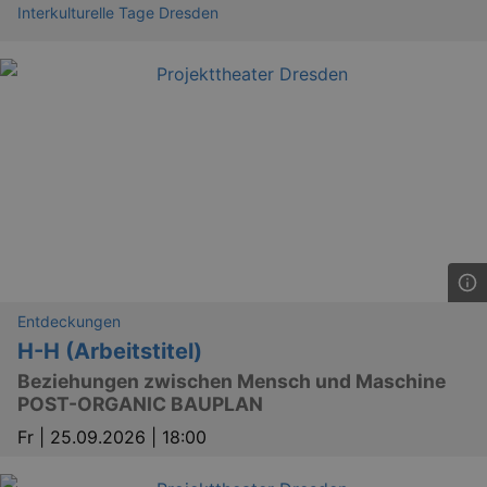
Interkulturelle Tage Dresden
kulturkalender_dresden_session
www.kulturkalender-
2 h
dresden.de
_ga
2 
Google LLC
.kulturkalender-
dresden.de
Entdeckungen
H-H (Arbeitstitel)
Beziehungen zwischen Mensch und Maschine
POST-ORGANIC BAUPLAN
Fr |
25.09.2026 | 18:00