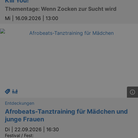
Kill You!
XSRF-TOKEN
www.kulturkalender-
2
This c
Thementage: Wenn Zocken zur Sucht wird
dresden.de
hours
writte
help w
Mi |
16.09.2026 | 13:00
securi
preve
Cross-
Reque
Forge
attack
XSRF-TOKEN
staging.kulturkalender-
2
This c
dresden.de
hours
writte
help w
securi
preve
Cross-
Reque
Forge
attack
Entdeckungen
Afrobeats-Tanztraining für Mädchen und
junge Frauen
Di |
22.09.2026 | 16:30
Lä
Name
Provider / Domain
Festival / Fest: