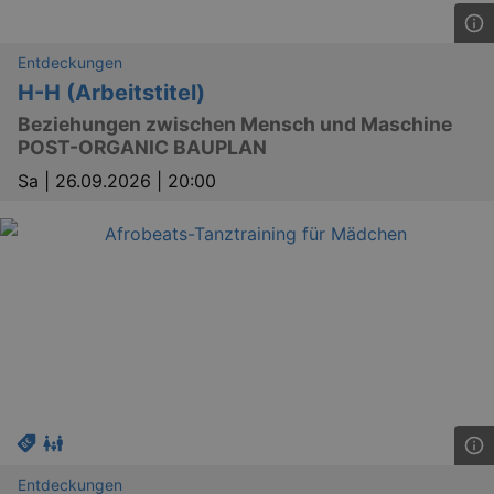
Entdeckungen
H-H (Arbeitstitel)
Beziehungen zwischen Mensch und Maschine
POST-ORGANIC BAUPLAN
_abck
1 
Akamai Technologies
Sa |
26.09.2026 | 20:00
.eventim.de
tis
www.eventim.de
mo
tis
.theadex.com
mo
RXSESSID
.kulturkalender-
dresden.reservix.de
min
OptanonConsent
1 
OneTrust LLC
.reservix.de
Entdeckungen