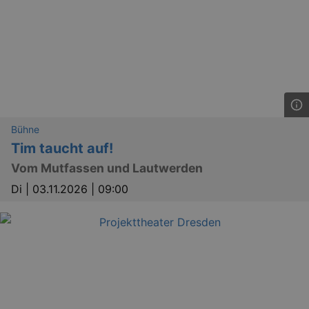
dresden.reservix.de
mi
Bühne
Tim taucht auf!
Vom Mutfassen und Lautwerden
Di |
03.11.2026 | 09:00
GPS
Google LLC
min
.youtube.com
VISITOR_INFO1_LIVE
Google LLC
mo
.youtube.com