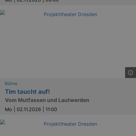
_gid
1 
Google LLC
.kulturkalender-
dresden.reservix.de
Bühne
Tim taucht auf!
Vom Mutfassen und Lautwerden
Mo |
02.11.2026 | 11:00
_gat_UA-12823294-20
.kulturkalender-