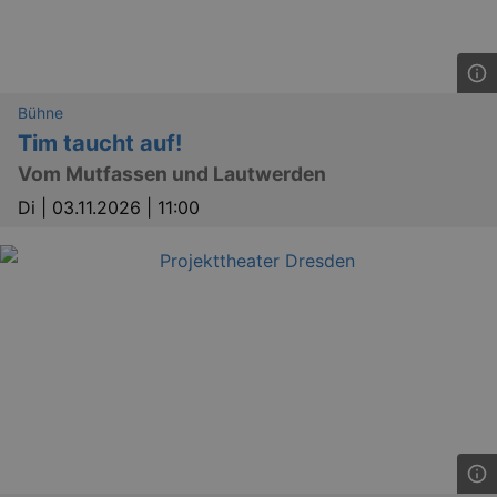
Bühne
Tim taucht auf!
Vom Mutfassen und Lautwerden
Di |
03.11.2026 | 11:00
YSC
Ses
Google LLC
.youtube.com
kulturkalender_dresden_session
staging.kulturkalender-
2 h
dresden.de
mobile
.kulturkalender-
1 
dresden.de
PHPSESSID
4 
PHP.net
staging.kulturkalender-
mo
dresden.de