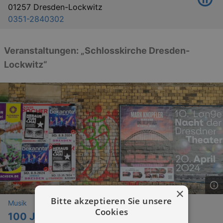
01257 Dresden-Lockwitz
0351-2840302
Veranstaltungen: „Schlosskirche Dresden-
Lockwitz“
×
Bitte akzeptieren Sie unsere
Musik
Cookies
100 Jahre Kantorei Lockwitz