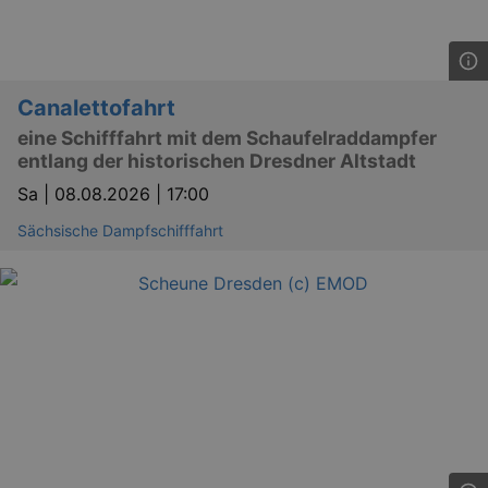
YSC
Ses
Google LLC
.youtube.com
Canalettofahrt
eine Schifffahrt mit dem Schaufelraddampfer
entlang der historischen Dresdner Altstadt
kulturkalender_dresden_session
staging.kulturkalender-
2 h
dresden.de
Sa |
08.08.2026 | 17:00
mobile
.kulturkalender-
1 
dresden.de
Sächsische Dampfschifffahrt
PHPSESSID
4 
PHP.net
staging.kulturkalender-
mo
dresden.de