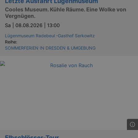
Letzte Ausfahrt Lügenmuseum
Cooles Museum. Kühle Räume. Eine Wolke von
Vergnügen.
Sa |
08.08.2026 | 13:00
bm_sz
4 h
The Rocket Science
Lügenmuseum Radebeul -Gasthof Serkowitz
Group LLC
.eventim.de
Reihe:
SOMMERFERIEN IN DRESDEN & UMGEBUNG
axd
www.eventim.de
mo
axd
.theadex.com
mo
IDE
1 
Google LLC
.doubleclick.net
Elbschlösser-Tour
_abck
1 
Akamai Technologies