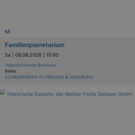
Familienplanetarium
Sa |
08.08.2026 | 15:00
Volkssternwarte Radebeul
GPS
Google LLC
min
.youtube.com
Reihe:
SOMMERFERIEN IN DRESDEN & UMGEBUNG
VISITOR_INFO1_LIVE
Google LLC
mo
.youtube.com