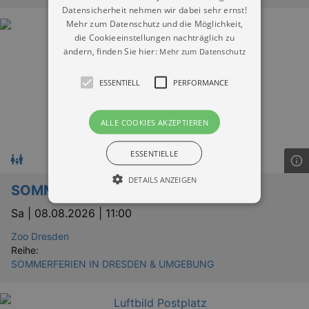
Datensicherheit nehmen wir dabei sehr ernst!
Mehr zum Datenschutz und die Möglichkeit,
die Cookieeinstellungen nachträglich zu
ändern, finden Sie hier:
Mehr zum Datenschutz
ESSENTIELL
PERFORMANCE
ALLE COOKIES AKZEPTIEREN
ESSENTIELLE
DETAILS ANZEIGEN
SOMMERFERIEN IM ZOO
Sa |
08.08.2026 | 11:00
Essentiell
Performance
Zoo Dresden
Reihe:
Essentielle Cookies werden für die
SOMMERFERIEN IN DRESDEN & UMGEBUNG
grundlegenden Funktionen unserer Webseite
gebraucht. Zum Beispiel für das Login in Ihren
account. Ohne diese Cookies funktioniert
unsere Webseite nicht.