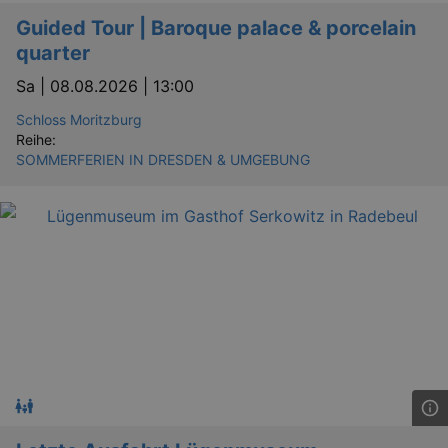
_gid
1 
Google LLC
Guided Tour | Baroque palace & porcelain
.kulturkalender-
dresden.de
quarter
Sa |
08.08.2026 | 13:00
Schloss Moritzburg
Reihe:
SOMMERFERIEN IN DRESDEN & UMGEBUNG
_gat
Google LLC
mi
.kulturkalender-
dresden.de