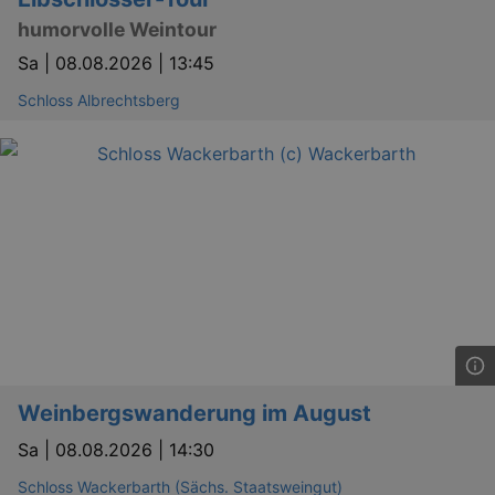
.eventim.de
humorvolle Weintour
tis
www.eventim.de
Sa |
08.08.2026 | 13:45
mo
tis
.theadex.com
Schloss Albrechtsberg
mo
RXSESSID
.kulturkalender-
dresden.reservix.de
min
OptanonConsent
1 
OneTrust LLC
.reservix.de
Weinbergswanderung im August
Sa |
08.08.2026 | 14:30
Schloss Wackerbarth (Sächs. Staatsweingut)