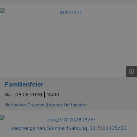
Familienfeier
Sa |
08.08.2026 | 15:00
_ga
2 
Google LLC
Hoftheater Dresden (Hoppes Hoftheater)
.kulturkalender-
dresden.reservix.de