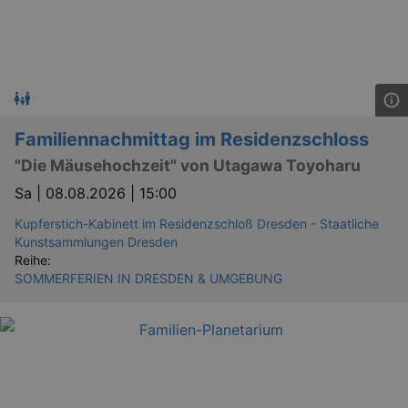
_gid
1 
Google LLC
.kulturkalender-
dresden.reservix.de
Familiennachmittag im Residenzschloss
"Die Mäusehochzeit" von Utagawa Toyoharu
Sa |
08.08.2026 | 15:00
Kupferstich-Kabinett im Residenzschloß Dresden - Staatliche
Kunstsammlungen Dresden
Reihe:
_gat_UA-12823294-20
.kulturkalender-
dresden.reservix.de
mi
SOMMERFERIEN IN DRESDEN & UMGEBUNG