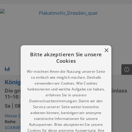
×
Bitte akzeptieren Sie unsere
Cookies
Wir möchten Ihnen die Nutzung unserer Seite
so einfach wie möglich machen. Deshalb
Königreich der Dinosaurier
verwenden wir Cookies. Wie Cookies
funktionieren und welche Aufgabe sie haben,
Die größten beweglichen Dinos Europas (Einlass
erfahren Sie in unseren
11–16 Uhr)
Datenschutzbestimmungen. Damit wir den
Sa |
08.08.2026 | 11:00
Service unserer Seite weiter kostenlos
anbieten können, benötigen wir anonyme
Messe Dresden
statistische Informationen für unsere
Reihe:
Kulturpartner. Bitte akzeptieren Sie unsere
SOMMERFERIEN IN DRESDEN & UMGEBUNG
Cookies für diese anonyme Auswertung. Ihre