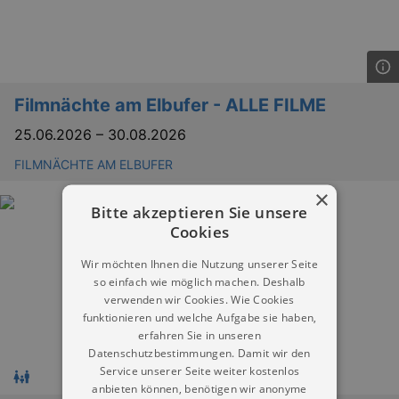
Filmnächte am Elbufer - ALLE FILME
25.06.2026
–
30.08.2026
FILMNÄCHTE AM ELBUFER
×
Bitte akzeptieren Sie unsere
Cookies
Wir möchten Ihnen die Nutzung unserer Seite
so einfach wie möglich machen. Deshalb
verwenden wir Cookies. Wie Cookies
funktionieren und welche Aufgabe sie haben,
erfahren Sie in unseren
Datenschutzbestimmungen. Damit wir den
Service unserer Seite weiter kostenlos
anbieten können, benötigen wir anonyme