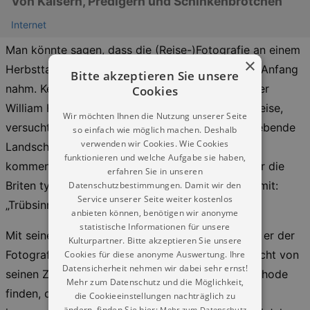
Von Kaisern, Predigern und Schinkenbrötchen
Internet
Man könnte sagen, dass die (Reise-)Fotografie an einem
×
Herbsttag des Jahres 1833 am Comer See ihren Anfang
Bitte akzeptieren Sie unsere
nahm. Kein geringerer als der britische Fotopionier
Cookies
William Henry Fox Talbot, gerade auf Hochzeitsreise,
Wir möchten Ihnen die Nutzung unserer Seite
versuchte mit einer „Camera lucida“ die ihn umgebende
so einfach wie möglich machen. Deshalb
verwenden wir Cookies. Wie Cookies
Landschaft zu zeichnen. Es misslang. Talbot
funktionieren und welche Aufgabe sie haben,
kommentierte seinen Zeichenversuch mit dem für die
erfahren Sie in unseren
Briten typischen Understatement, in diesem Fall mit:
Datenschutzbestimmungen. Damit wir den
Service unserer Seite weiter kostenlos
„Trübsinn“.
anbieten können, benötigen wir anonyme
statistische Informationen für unsere
Mit seinem nächsten Gedankengang aber verlieh er der
Kulturpartner. Bitte akzeptieren Sie unsere
Fotografie einen gehörigen Schub: Bitter enttäuscht von
Cookies für diese anonyme Auswertung. Ihre
Datensicherheit nehmen wir dabei sehr ernst!
seinen Zeichenfähigkeiten wollte Talbot eine Methode
Mehr zum Datenschutz und die Möglichkeit,
finden, die das Bild „dauerhaft abdruckt und
die Cookieeinstellungen nachträglich zu
ändern, finden Sie hier:
Mehr zum Datenschutz