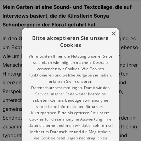
Mein Garten ist eine Sound- und Textcollage, die auf
Interviews basiert, die die Künstlerin Sonya
Schönberger in der Flora I geführt hat.
×
Bitte akzeptieren Sie unsere
In den Gesprächen mit Kleingartenpächter:innen ging es
Cookies
um Expertisen und Ansichten zum Thema Garten ebenso
wie um Erinnerungen und Zukunftsaussichten von
Wir möchten Ihnen die Nutzung unserer Seite
so einfach wie möglich machen. Deshalb
Menschen ganz unterschiedlicher Generationen und ihrer
verwenden wir Cookies. Wie Cookies
Hintergründe, deren Lebenswege sich im Kleingarten
funktionieren und welche Aufgabe sie haben,
erfahren Sie in unseren
kreuzen. Während die individuellen Erfahrungen und
Datenschutzbestimmungen. Damit wir den
Perspektiven, die fast ein Jahrhundert umspannen,
Service unserer Seite weiter kostenlos
unterschiedlich sind, bildet der Garten einen
anbieten können, benötigen wir anonyme
statistische Informationen für unsere
gemeinsamen Erfahrungsraum. Die von Sonya
Kulturpartner. Bitte akzeptieren Sie unsere
Schönberger zusammengestellten Gespräche wurden in
Cookies für diese anonyme Auswertung. Ihre
Datensicherheit nehmen wir dabei sehr ernst!
Zusammenarbeit mit der Gestalterin Lea Maria Wittich in
Mehr zum Datenschutz und die Möglichkeit,
typografische Bilder übertragen – Bäume, Beete und
die Cookieeinstellungen nachträglich zu