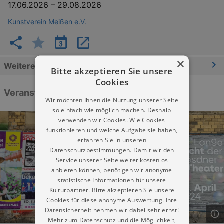
17.06.2026
–
29.08.2026
Kunstverein Meißen e.V.
×
Weitere Informationen
Bitte akzeptieren Sie unsere
Cookies
Veranstaltungen
Wir möchten Ihnen die Nutzung unserer Seite
so einfach wie möglich machen. Deshalb
verwenden wir Cookies. Wie Cookies
funktionieren und welche Aufgabe sie haben,
erfahren Sie in unseren
Datenschutzbestimmungen. Damit wir den
Service unserer Seite weiter kostenlos
anbieten können, benötigen wir anonyme
statistische Informationen für unsere
Kulturpartner. Bitte akzeptieren Sie unsere
Cookies für diese anonyme Auswertung. Ihre
Datensicherheit nehmen wir dabei sehr ernst!
Mehr zum Datenschutz und die Möglichkeit,