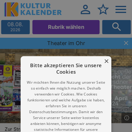
08.08.
Rubrik wählen
2026
Theater im Ohr
×
Bitte akzeptieren Sie unsere
Cookies
Wir möchten Ihnen die Nutzung unserer Seite
so einfach wie möglich machen. Deshalb
verwenden wir Cookies. Wie Cookies
funktionieren und welche Aufgabe sie haben,
erfahren Sie in unseren
Datenschutzbestimmungen. Damit wir den
Service unserer Seite weiter kostenlos
anbieten können, benötigen wir anonyme
Zur Strandpromenade 1
statistische Informationen für unsere