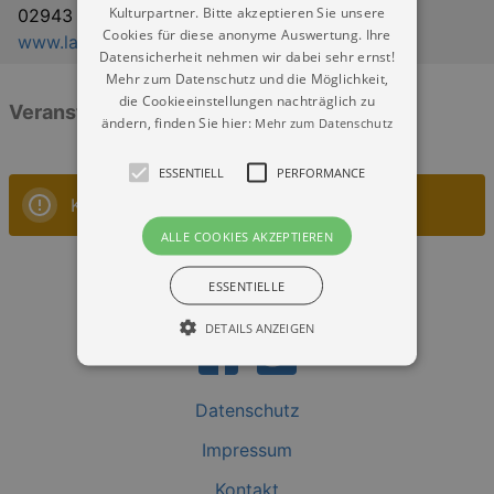
Kulturpartner. Bitte akzeptieren Sie unsere
02943 Boxberg/Oberlausitz
Cookies für diese anonyme Auswertung. Ihre
www.lausitzerseenland.de
Datensicherheit nehmen wir dabei sehr ernst!
Mehr zum Datenschutz und die Möglichkeit,
die Cookieeinstellungen nachträglich zu
Veranstaltungen: „Theater im Ohr“
ändern, finden Sie hier:
Mehr zum Datenschutz
ESSENTIELL
PERFORMANCE
Keine Veranstaltungen
ALLE COOKIES AKZEPTIEREN
ESSENTIELLE
DETAILS ANZEIGEN
Datenschutz
Essentiell
Performance
Impressum
Essentielle Cookies werden für die
grundlegenden Funktionen unserer Webseite
Kontakt
gebraucht. Zum Beispiel für das Login in Ihren