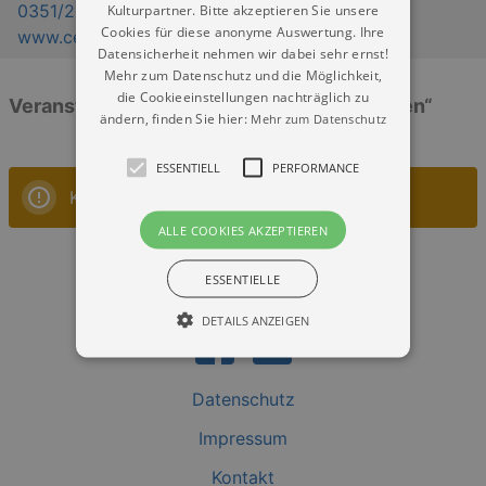
0351/20586500
Kulturpartner. Bitte akzeptieren Sie unsere
Cookies für diese anonyme Auswertung. Ihre
www.centrumgalerie.de
Datensicherheit nehmen wir dabei sehr ernst!
Mehr zum Datenschutz und die Möglichkeit,
die Cookieeinstellungen nachträglich zu
Veranstaltungen: „Centrum Galerie Dresden“
ändern, finden Sie hier:
Mehr zum Datenschutz
ESSENTIELL
PERFORMANCE
Keine Veranstaltungen
ALLE COOKIES AKZEPTIEREN
ESSENTIELLE
DETAILS ANZEIGEN
Datenschutz
Essentiell
Performance
Impressum
Essentielle Cookies werden für die
grundlegenden Funktionen unserer Webseite
Kontakt
gebraucht. Zum Beispiel für das Login in Ihren