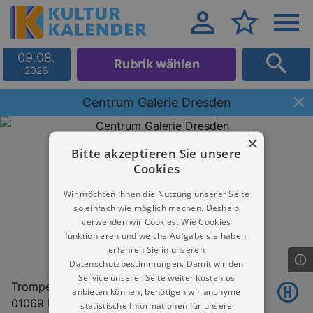
09.08.
Rubrik wählen
2026
Centrum Galerie Dresden
×
Bitte akzeptieren Sie unsere
Cookies
Wir möchten Ihnen die Nutzung unserer Seite
so einfach wie möglich machen. Deshalb
verwenden wir Cookies. Wie Cookies
funktionieren und welche Aufgabe sie haben,
erfahren Sie in unseren
Datenschutzbestimmungen. Damit wir den
Service unserer Seite weiter kostenlos
Trompeterstr. 5
anbieten können, benötigen wir anonyme
01069 Dresden
statistische Informationen für unsere