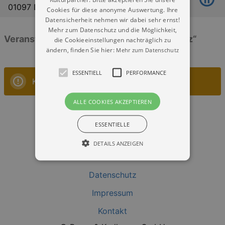
01097 Dresden
Cookies für diese anonyme Auswertung. Ihre
Datensicherheit nehmen wir dabei sehr ernst!
Mehr zum Datenschutz und die Möglichkeit,
Veranstaltungen: „Dresden - Puschkinplatz“
die Cookieeinstellungen nachträglich zu
ändern, finden Sie hier:
Mehr zum Datenschutz
ESSENTIELL
PERFORMANCE
Keine Veranstaltungen
ALLE COOKIES AKZEPTIEREN
ESSENTIELLE
DETAILS ANZEIGEN
Datenschutz
Essentiell
Performance
Impressum
Essentielle Cookies werden für die
grundlegenden Funktionen unserer Webseite
Kontakt
gebraucht. Zum Beispiel für das Login in Ihren
account. Ohne diese Cookies funktioniert