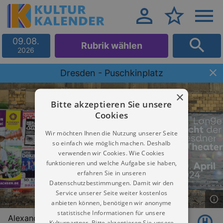
09.08.
Rubrik wählen
2026
Dresden - Puschkinplatz
×
Bitte akzeptieren Sie unsere
Cookies
Wir möchten Ihnen die Nutzung unserer Seite
so einfach wie möglich machen. Deshalb
verwenden wir Cookies. Wie Cookies
funktionieren und welche Aufgabe sie haben,
erfahren Sie in unseren
Datenschutzbestimmungen. Damit wir den
Service unserer Seite weiter kostenlos
anbieten können, benötigen wir anonyme
statistische Informationen für unsere
Alexander-Puschkin-Platz
Kulturpartner. Bitte akzeptieren Sie unsere