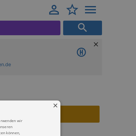
en.de
×
erwenden wir
unseren
ten können,