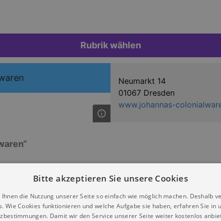
Rubrik wählen
lwaren
Neumarkt 14
01067 Dresden
www.johannas-colonialwar
waren“
Bitte akzeptieren Sie unsere Cookies
 Ihnen die Nutzung unserer Seite so einfach wie möglich machen. Deshalb v
s. Wie Cookies funktionieren und welche Aufgabe sie haben, erfahren Sie in 
zbestimmungen. Damit wir den Service unserer Seite weiter kostenlos anbie