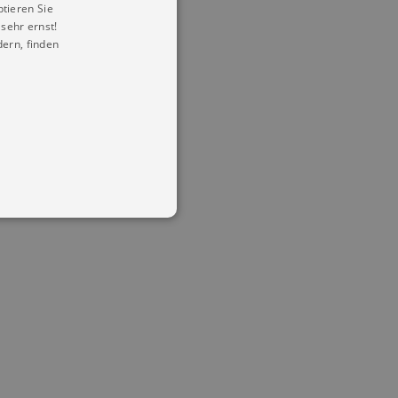
ptieren Sie
sehr ernst!
ern, finden
in Ihren account. Ohne diese
mber visitor cookie consent
 banner to work properly.