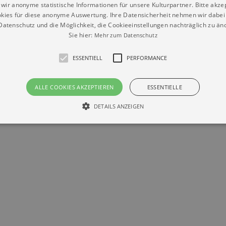
wir anonyme statistische Informationen für unsere Kulturpartner. Bitte akze
kies für diese anonyme Auswertung. Ihre Datensicherheit nehmen wir dabei 
atenschutz und die Möglichkeit, die Cookieeinstellungen nachträglich zu änd
Sie hier:
Mehr zum Datenschutz
Datenschutz
Impressum
Kontakt
ESSENTIELL
PERFORMANCE
© Braun & Krellmann GmbH
ALLE COOKIES AKZEPTIEREN
ESSENTIELLE
DETAILS ANZEIGEN
Essentiell
Performance
die grundlegenden Funktionen unserer Webseite gebraucht. Zum Beispiel für das Login 
eite nicht.
Läuft
er / Domain
Beschreibung
ab
29
This cookie is used by Cookie-Script.com service to reme
Script
days 7
preferences. It is necessary for Cookie-Script.com cookie
rkalender-
hours
n.de