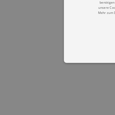
benötigen 
unsere Coo
Mehr zum D
Essentielle Cookies werden für 
Cookies funktioniert unsere Webs
Name
Provid
CookieScriptConsent
Cookie
.kultu
dresde