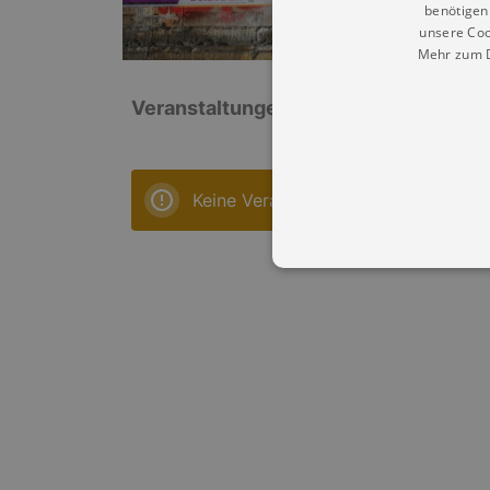
benötigen 
unsere Coo
Mehr zum D
Veranstaltungen: „Sächsisches Staats
Keine Veranstaltungen
Essentielle Cookies werden für 
Cookies funktioniert unsere Webs
Name
Provid
CookieScriptConsent
Cookie
.kultu
dresde