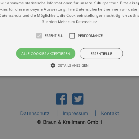
wir anonyme statistische Informationen für unsere Kulturpartner. Bitte akze
kies für diese anonyme Auswertung. Ihre Datensicherheit nehmen wir dabei 
atenschutz und die Möglichkeit, die Cookieeinstellungen nachträglich zu änd
Sie hier:
Mehr zum Datenschutz
ministerium für Kultus“
ESSENTIELL
PERFORMANCE
ALLE COOKIES AKZEPTIEREN
ESSENTIELLE
DETAILS ANZEIGEN
Essentiell
Performance
die grundlegenden Funktionen unserer Webseite gebraucht. Zum Beispiel für das Login 
eite nicht.
Datenschutz
Impressum
Kontakt
Läuft
er / Domain
Beschreibung
ab
© Braun & Krellmann GmbH
29
This cookie is used by Cookie-Script.com service to reme
Script
days 7
preferences. It is necessary for Cookie-Script.com cookie
rkalender-
hours
n.de