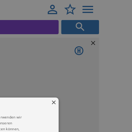
×
erwenden wir
unseren
ten können,