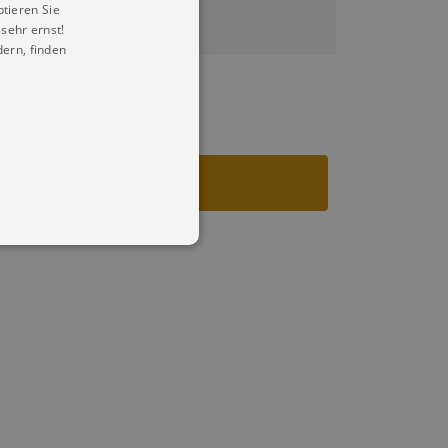
ptieren Sie
sehr ernst!
ern, finden
in Ihren account. Ohne diese
mber visitor cookie consent
 banner to work properly.