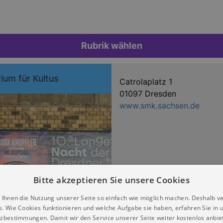
Rubrik wählen
ium für Kultus
Catrolaplatz 1
01097 Dresden
www.smk.sachsen.de
Bitte akzeptieren Sie unsere Cookies
 Ihnen die Nutzung unserer Seite so einfach wie möglich machen. Deshalb v
s. Wie Cookies funktionieren und welche Aufgabe sie haben, erfahren Sie in 
zbestimmungen. Damit wir den Service unserer Seite weiter kostenlos anbie