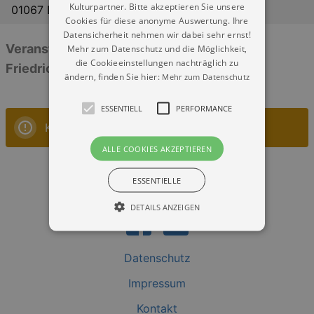
Kulturpartner. Bitte akzeptieren Sie unsere
01067 Dresden
Cookies für diese anonyme Auswertung. Ihre
Datensicherheit nehmen wir dabei sehr ernst!
Veranstaltungen: „Sommergarten
Mehr zum Datenschutz und die Möglichkeit,
die Cookieeinstellungen nachträglich zu
Friedrichstraße“
ändern, finden Sie hier:
Mehr zum Datenschutz
ESSENTIELL
PERFORMANCE
Keine Veranstaltungen
ALLE COOKIES AKZEPTIEREN
ESSENTIELLE
DETAILS ANZEIGEN
Datenschutz
Essentiell
Performance
Impressum
Essentielle Cookies werden für die
grundlegenden Funktionen unserer Webseite
Kontakt
gebraucht. Zum Beispiel für das Login in Ihren