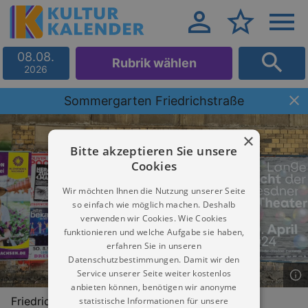
08.08.
Rubrik wählen
2026
Sommergarten Friedrichstraße
×
Bitte akzeptieren Sie unsere
Cookies
Wir möchten Ihnen die Nutzung unserer Seite
so einfach wie möglich machen. Deshalb
verwenden wir Cookies. Wie Cookies
funktionieren und welche Aufgabe sie haben,
erfahren Sie in unseren
Datenschutzbestimmungen. Damit wir den
Service unserer Seite weiter kostenlos
anbieten können, benötigen wir anonyme
Friedrichstraße 38-42
statistische Informationen für unsere