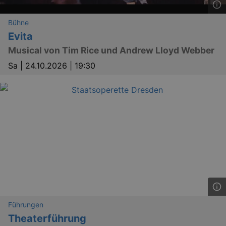
_gid
1 
Google LLC
.kulturkalender-
Bühne
dresden.de
Evita
Musical von Tim Rice und Andrew Lloyd Webber
Sa |
24.10.2026 | 19:30
_gat
Google LLC
mi
.kulturkalender-
dresden.de
Führungen
Theaterführung