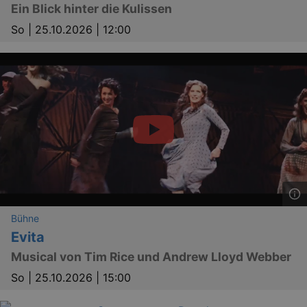
Ein Blick hinter die Kulissen
So |
25.10.2026 | 12:00
bm_sz
4 h
The Rocket Science
Group LLC
.eventim.de
axd
www.eventim.de
mo
axd
.theadex.com
mo
IDE
1 
Google LLC
.doubleclick.net
Bühne
Evita
Musical von Tim Rice und Andrew Lloyd Webber
So |
25.10.2026 | 15:00
_abck
1 
Akamai Technologies