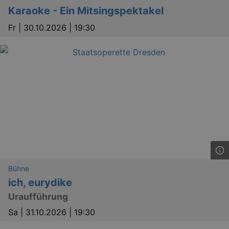
_gid
1 
Google LLC
Karaoke - Ein Mitsingspektakel
.kulturkalender-
dresden.reservix.de
Fr |
30.10.2026 | 19:30
_gat_UA-12823294-20
.kulturkalender-
dresden.reservix.de
mi
Bühne
ich, eurydike
Uraufführung
Sa |
31.10.2026 | 19:30