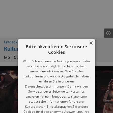
×
Entdeckungen
Bitte akzeptieren Sie unsere
Kulturfrühstück
Cookies
Mo |
05.10.2026 | 10:00
Wir möchten Ihnen die Nutzung unserer Seite
so einfach wie möglich machen. Deshalb
verwenden wir Cookies. Wie Cookies
funktionieren und welche Aufgabe sie haben,
erfahren Sie in unseren
Datenschutzbestimmungen. Damit wir den
Service unserer Seite weiter kostenlos
anbieten können, benötigen wir anonyme
statistische Informationen für unsere
Kulturpartner. Bitte akzeptieren Sie unsere
Cookies für diese anonyme Auswertung. Ihre