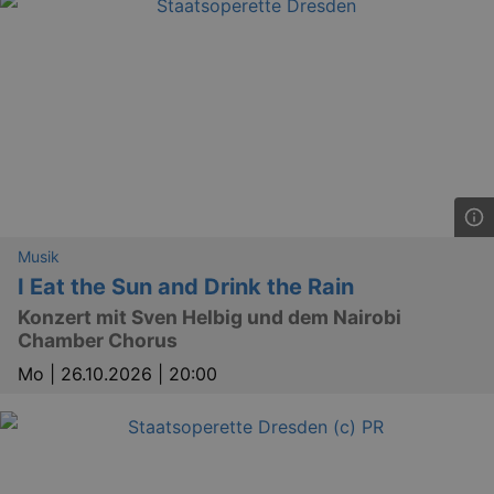
.eventim.de
tis
www.eventim.de
mo
tis
.theadex.com
mo
RXSESSID
.kulturkalender-
dresden.reservix.de
min
OptanonConsent
1 
OneTrust LLC
.reservix.de
Musik
I Eat the Sun and Drink the Rain
Konzert mit Sven Helbig und dem Nairobi
Chamber Chorus
Mo |
26.10.2026 | 20:00