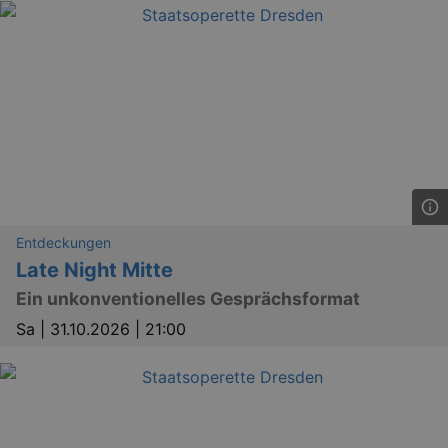
GPS
Google LLC
min
.youtube.com
Entdeckungen
VISITOR_INFO1_LIVE
Google LLC
Late Night Mitte
mo
.youtube.com
Ein unkonventionelles Gesprächsformat
Sa |
31.10.2026 | 21:00