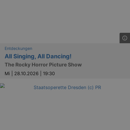
Entdeckungen
All Singing, All Dancing!
The Rocky Horror Picture Show
Mi |
28.10.2026 | 19:30
_ga
2 
Google LLC
.kulturkalender-
dresden.reservix.de