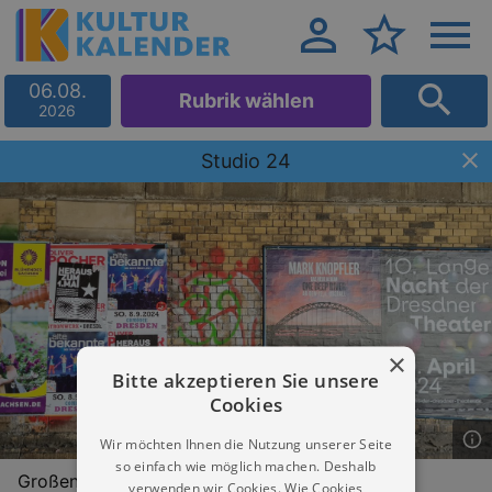
06.08.
Rubrik wählen
2026
Studio 24
×
Bitte akzeptieren Sie unsere
Cookies
Wir möchten Ihnen die Nutzung unserer Seite
so einfach wie möglich machen. Deshalb
Großenhainer Straße 29
verwenden wir Cookies. Wie Cookies