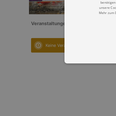
benötigen 
unsere Coo
Mehr zum D
Veranstaltungen: „Wassersportverein
Keine Veranstaltungen
Essentielle Cookies werden für 
Cookies funktioniert unsere Webs
Name
Provid
CookieScriptConsent
Cookie
.kultu
dresde