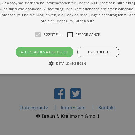
wir anonyme statistische Informationen für unsere Kulturpartner. Bitte akze
kies für diese anonyme Auswertung. Ihre Datensicherheit nehmen wir dabei 
atenschutz und die Möglichkeit, die Cookieeinstellungen nachträglich zu änd
Sie hier:
Mehr zum Datenschutz
 "Am Blauen Wunder" e.V.“
ESSENTIELL
PERFORMANCE
ALLE COOKIES AKZEPTIEREN
ESSENTIELLE
DETAILS ANZEIGEN
Essentiell
Performance
die grundlegenden Funktionen unserer Webseite gebraucht. Zum Beispiel für das Login 
eite nicht.
Datenschutz
Impressum
Kontakt
Läuft
er / Domain
Beschreibung
© Braun & Krellmann GmbH
ab
29
This cookie is used by Cookie-Script.com service to reme
Script
days 7
preferences. It is necessary for Cookie-Script.com cookie
rkalender-
hours
n.de