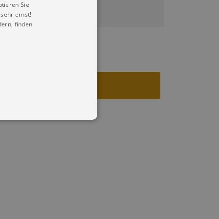
ptieren Sie
sehr ernst!
ern, finden
in Ihren account. Ohne diese
mber visitor cookie consent
 banner to work properly.