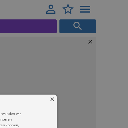
×
erwenden wir
unseren
ten können,