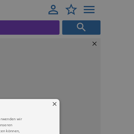
×
erwenden wir
unseren
ten können,