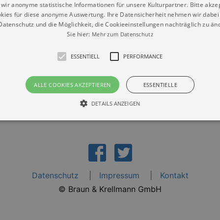
wir anonyme statistische Informationen für unsere Kulturpartner. Bitte akze
kies für diese anonyme Auswertung. Ihre Datensicherheit nehmen wir dabei 
atenschutz und die Möglichkeit, die Cookieeinstellungen nachträglich zu änd
Sie hier:
Mehr zum Datenschutz
 Decker“
ESSENTIELL
PERFORMANCE
ALLE COOKIES AKZEPTIEREN
ESSENTIELLE
DETAILS ANZEIGEN
Essentiell
Performance
die grundlegenden Funktionen unserer Webseite gebraucht. Zum Beispiel für das Login 
eite nicht.
Datenschutz
Impressum
Kontakt
Läuft
er / Domain
Beschreibung
© Braun & Krellmann GmbH
ab
29
This cookie is used by Cookie-Script.com service to reme
Script
days 7
preferences. It is necessary for Cookie-Script.com cookie
rkalender-
hours
n.de