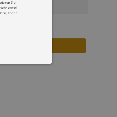
ptieren Sie
sehr ernst!
ern, finden
in Ihren account. Ohne diese
mber visitor cookie consent
 banner to work properly.