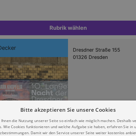
Rubrik wählen
Decker
Dresdner Straße 155
01326 Dresden
Bitte akzeptieren Sie unsere Cookies
 Ihnen die Nutzung unserer Seite so einfach wie möglich machen. Deshalb v
s. Wie Cookies funktionieren und welche Aufgabe sie haben, erfahren Sie in 
zbestimmungen. Damit wir den Service unserer Seite weiter kostenlos anbie