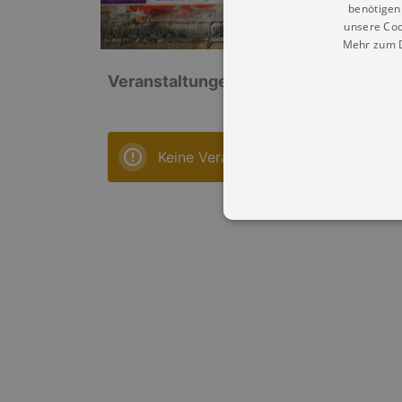
benötigen 
unsere Coo
Mehr zum D
Veranstaltungen: „Weinbau Christian
Keine Veranstaltungen
Essentielle Cookies werden für 
Cookies funktioniert unsere Webs
Name
Provid
CookieScriptConsent
Cookie
.kultu
dresde