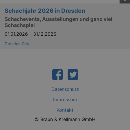
Schachjahr 2026 in Dresden
Schachevents, Ausstellungen und ganz viel
Schachspiel
01.01.2026
–
31.12.2026
Dresden City
_gid
1 
Google LLC
.kulturkalender-
dresden.de
Datenschutz
Impressum
Kontakt
© Braun & Krellmann GmbH