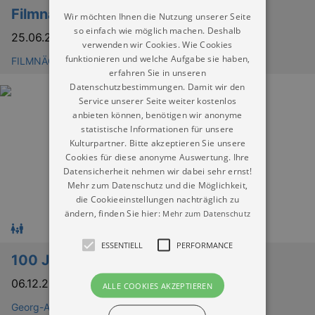
Filmnächte am Elbufer - ALLE FILME
Wir möchten Ihnen die Nutzung unserer Seite
so einfach wie möglich machen. Deshalb
25.06.2026
–
30.08.2026
verwenden wir Cookies. Wie Cookies
funktionieren und welche Aufgabe sie haben,
FILMNÄCHTE AM ELBUFER
erfahren Sie in unseren
Datenschutzbestimmungen. Damit wir den
Service unserer Seite weiter kostenlos
anbieten können, benötigen wir anonyme
statistische Informationen für unsere
Kulturpartner. Bitte akzeptieren Sie unsere
Cookies für diese anonyme Auswertung. Ihre
Datensicherheit nehmen wir dabei sehr ernst!
Mehr zum Datenschutz und die Möglichkeit,
die Cookieeinstellungen nachträglich zu
ändern, finden Sie hier:
Mehr zum Datenschutz
ESSENTIELL
PERFORMANCE
100 Jahre Georg-Arnhold-Bad
06.12.2025
–
31.10.2026
ALLE COOKIES AKZEPTIEREN
Georg-Arnhold-Bad