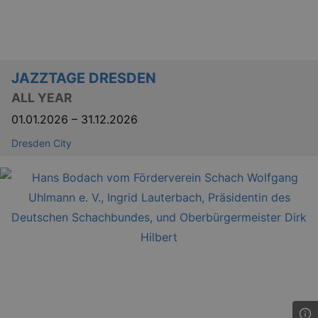
Lä
Name
Provider / Domain
kulturkalender_dresden_session
www.kulturkalender-
2 h
dresden.de
JAZZTAGE DRESDEN
_ga
2 
Google LLC
ALL YEAR
.kulturkalender-
dresden.de
01.01.2026
–
31.12.2026
Dresden City