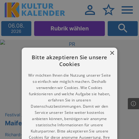
06.08.
Rubrik wählen
2026
×
Bitte akzeptieren Sie unsere
Cookies
Wir möchten Ihnen die Nutzung unserer Seite
so einfach wie möglich machen. Deshalb
verwenden wir Cookies. Wie Cookies
funktionieren und welche Aufgabe sie haben,
erfahren Sie in unseren
Datenschutzbestimmungen. Damit wir den
Service unserer Seite weiter kostenlos
Festival / Fest
anbieten können, benötigen wir anonyme
Maifeier Graupa
statistische Informationen für unsere
Kulturpartner. Bitte akzeptieren Sie unsere
Richard-Wagner-Stätten Graupa - Jagdschloss
Cookies für diese anonyme Auswertung. Ihre