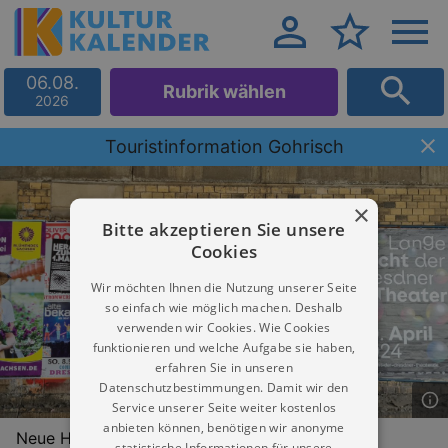
06.08.
Rubrik wählen
2026
Touristinformation Gohrisch
×
Bitte akzeptieren Sie unsere
Cookies
Wir möchten Ihnen die Nutzung unserer Seite
so einfach wie möglich machen. Deshalb
verwenden wir Cookies. Wie Cookies
funktionieren und welche Aufgabe sie haben,
erfahren Sie in unseren
Datenschutzbestimmungen. Damit wir den
Service unserer Seite weiter kostenlos
anbieten können, benötigen wir anonyme
Neue Hauptstraße 116B
statistische Informationen für unsere