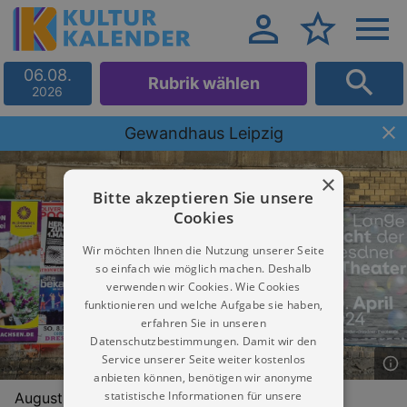
06.08.
Rubrik wählen
2026
Gewandhaus Leipzig
×
Bitte akzeptieren Sie unsere
Cookies
Wir möchten Ihnen die Nutzung unserer Seite
so einfach wie möglich machen. Deshalb
verwenden wir Cookies. Wie Cookies
funktionieren und welche Aufgabe sie haben,
erfahren Sie in unseren
Datenschutzbestimmungen. Damit wir den
Service unserer Seite weiter kostenlos
anbieten können, benötigen wir anonyme
statistische Informationen für unsere
Augustusplatz 8