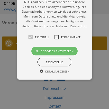
Kulturpartner. Bitte akzeptieren Sie unsere
04109 Leipzig
Cookies für diese anonyme Auswertung. Ihre
www.gewandhaus.de
Datensicherheit nehmen wir dabei sehr ernst!
Mehr zum Datenschutz und die Möglichkeit,
die Cookieeinstellungen nachträglich zu
Veranstaltungen: „Gewandhaus Leipzig“
ändern, finden Sie hier:
Mehr zum Datenschutz
ESSENTIELL
PERFORMANCE
Keine Veranstaltungen
ALLE COOKIES AKZEPTIEREN
ESSENTIELLE
DETAILS ANZEIGEN
Datenschutz
Essentiell
Performance
Impressum
Essentielle Cookies werden für die
grundlegenden Funktionen unserer Webseite
Kontakt
gebraucht. Zum Beispiel für das Login in Ihren