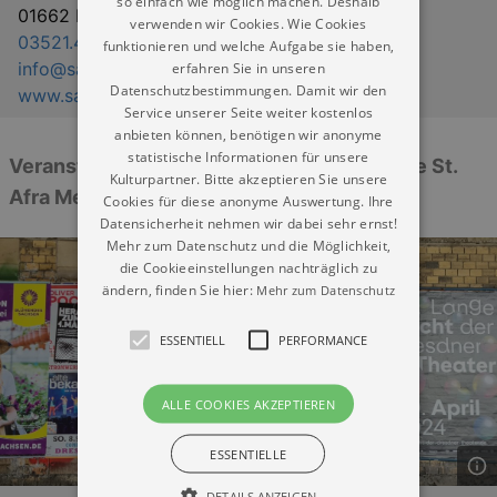
so einfach wie möglich machen. Deshalb
01662 Meißen
verwenden wir Cookies. Wie Cookies
03521.453832
funktionieren und welche Aufgabe sie haben,
info@sankt-afra-meissen.de
erfahren Sie in unseren
Datenschutzbestimmungen. Damit wir den
www.sankt-afra-meissen.de
Service unserer Seite weiter kostenlos
anbieten können, benötigen wir anonyme
statistische Informationen für unsere
Veranstaltungen: „Ev.-Luth. Kirchgemeinde St.
Kulturpartner. Bitte akzeptieren Sie unsere
Afra Meißen“
Cookies für diese anonyme Auswertung. Ihre
Datensicherheit nehmen wir dabei sehr ernst!
Mehr zum Datenschutz und die Möglichkeit,
die Cookieeinstellungen nachträglich zu
ändern, finden Sie hier:
Mehr zum Datenschutz
ESSENTIELL
PERFORMANCE
ALLE COOKIES AKZEPTIEREN
ESSENTIELLE
DETAILS ANZEIGEN