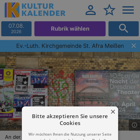
07.08.
Rubrik wählen
2026
Ev.-Luth. Kirchgemeinde St. Afra Meißen
×
Bitte akzeptieren Sie unsere
Cookies
Wir möchten Ihnen die Nutzung unserer Seite
An der Frauenkirche 11