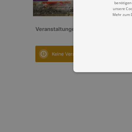
benötigen 
unsere Coo
Mehr zum D
Veranstaltungen: „Kunsthof Maxen“
Keine Veranstaltungen
Essentielle Cookies werden für 
Cookies funktioniert unsere Webs
Name
Provid
CookieScriptConsent
Cookie
.kultu
dresde