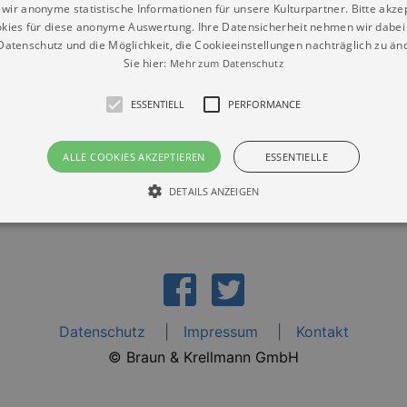
wir anonyme statistische Informationen für unsere Kulturpartner. Bitte akze
kies für diese anonyme Auswertung. Ihre Datensicherheit nehmen wir dabei 
atenschutz und die Möglichkeit, die Cookieeinstellungen nachträglich zu änd
Sie hier:
Mehr zum Datenschutz
ESSENTIELL
PERFORMANCE
ALLE COOKIES AKZEPTIEREN
ESSENTIELLE
DETAILS ANZEIGEN
Essentiell
Performance
die grundlegenden Funktionen unserer Webseite gebraucht. Zum Beispiel für das Login 
eite nicht.
Datenschutz
Impressum
Kontakt
Läuft
er / Domain
Beschreibung
ab
© Braun & Krellmann GmbH
29
This cookie is used by Cookie-Script.com service to reme
Script
days 7
preferences. It is necessary for Cookie-Script.com cookie
rkalender-
hours
n.de