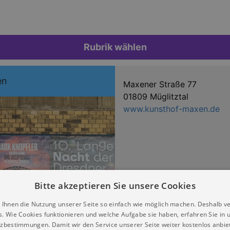
Rubrik wählen
en
Maxener Straße 77
01809 Müglitztal
www.kunsthof-maxen.de
Bitte akzeptieren Sie unsere Cookies
 Ihnen die Nutzung unserer Seite so einfach wie möglich machen. Deshalb v
s. Wie Cookies funktionieren und welche Aufgabe sie haben, erfahren Sie in 
zbestimmungen. Damit wir den Service unserer Seite weiter kostenlos anbie