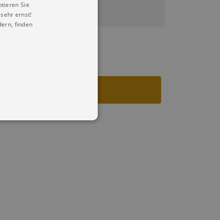
ptieren Sie
sehr ernst!
ern, finden
in Ihren account. Ohne diese
mber visitor cookie consent
 banner to work properly.