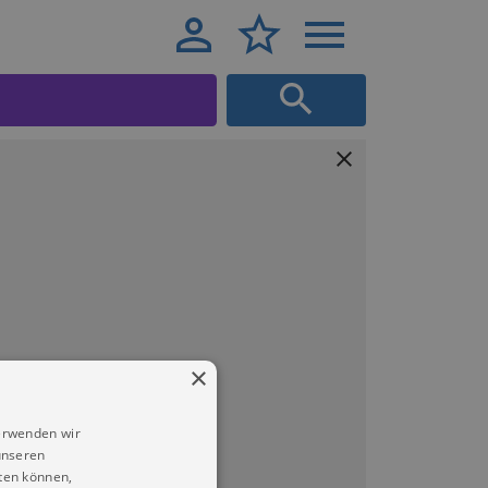
×
erwenden wir
unseren
ten können,