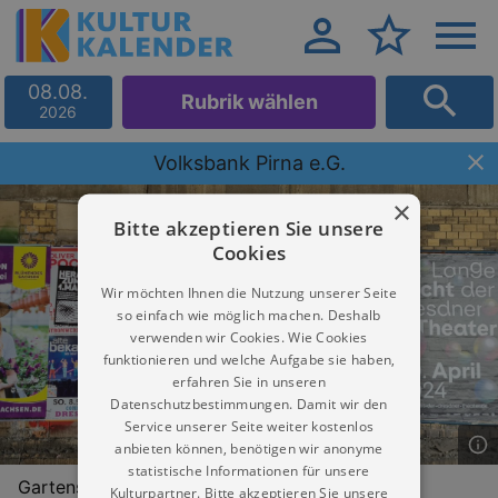
08.08.
Rubrik wählen
2026
Volksbank Pirna e.G.
×
Bitte akzeptieren Sie unsere
Cookies
Wir möchten Ihnen die Nutzung unserer Seite
so einfach wie möglich machen. Deshalb
verwenden wir Cookies. Wie Cookies
funktionieren und welche Aufgabe sie haben,
erfahren Sie in unseren
Datenschutzbestimmungen. Damit wir den
Service unserer Seite weiter kostenlos
anbieten können, benötigen wir anonyme
statistische Informationen für unsere
Gartenstr. 36
Kulturpartner. Bitte akzeptieren Sie unsere