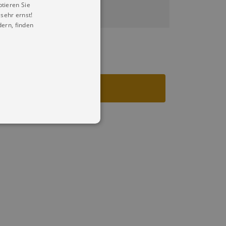
ptieren Sie
sehr ernst!
ern, finden
in Ihren account. Ohne diese
mber visitor cookie consent
 banner to work properly.