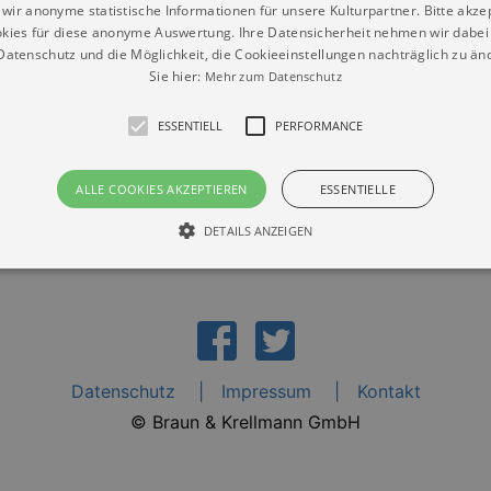
wir anonyme statistische Informationen für unsere Kulturpartner. Bitte akze
kies für diese anonyme Auswertung. Ihre Datensicherheit nehmen wir dabei 
atenschutz und die Möglichkeit, die Cookieeinstellungen nachträglich zu änd
Sie hier:
Mehr zum Datenschutz
in Hof e. V.“
ESSENTIELL
PERFORMANCE
ALLE COOKIES AKZEPTIEREN
ESSENTIELLE
DETAILS ANZEIGEN
Essentiell
Performance
die grundlegenden Funktionen unserer Webseite gebraucht. Zum Beispiel für das Login 
eite nicht.
Datenschutz
Impressum
Kontakt
Läuft
er / Domain
Beschreibung
© Braun & Krellmann GmbH
ab
29
This cookie is used by Cookie-Script.com service to reme
Script
days 7
preferences. It is necessary for Cookie-Script.com cookie
rkalender-
hours
n.de