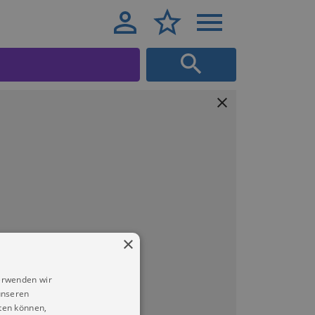
×
erwenden wir
unseren
ten können,