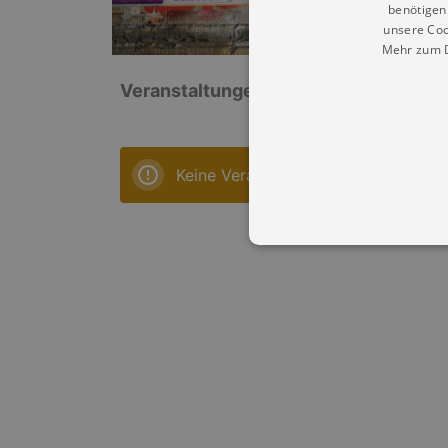
benötigen 
unsere Coo
Mehr zum D
Veranstaltungen: „Hof der Initiative de
Keine Veranstaltungen
Essentielle Cookies werden für 
Cookies funktioniert unsere Webs
Name
Provid
CookieScriptConsent
Cookie
.kultu
dresde