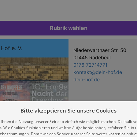
Rubrik wählen
 Hof e. V.
Niederwarthaer Str. 50
01445 Radebeul
0176 72714771
kontakt@dein-hof.de
dein-hof.de
Bitte akzeptieren Sie unsere Cookies
 Ihnen die Nutzung unserer Seite so einfach wie möglich machen. Deshalb v
s. Wie Cookies funktionieren und welche Aufgabe sie haben, erfahren Sie in 
zbestimmungen. Damit wir den Service unserer Seite weiter kostenlos anbie