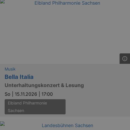
YSC
Ses
Google LLC
.youtube.com
kulturkalender_dresden_session
staging.kulturkalender-
2 h
dresden.de
mobile
.kulturkalender-
1 
dresden.de
PHPSESSID
4 
Musik
PHP.net
staging.kulturkalender-
Bella Italia
mo
dresden.de
Unterhaltungskonzert & Lesung
So |
15.11.2026 | 17:00
Elbland Philharmonie
Sachsen