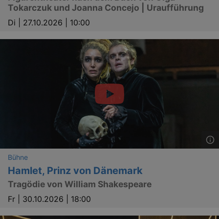
Tokarczuk und Joanna Concejo | Uraufführung
Di |
27.10.2026 | 10:00
bm_sz
4 h
The Rocket Science
Group LLC
.eventim.de
axd
www.eventim.de
mo
axd
.theadex.com
mo
IDE
1 
Google LLC
.doubleclick.net
Bühne
Hamlet, Prinz von Dänemark
Tragödie von William Shakespeare
Fr |
30.10.2026 | 18:00
_abck
1 
Akamai Technologies