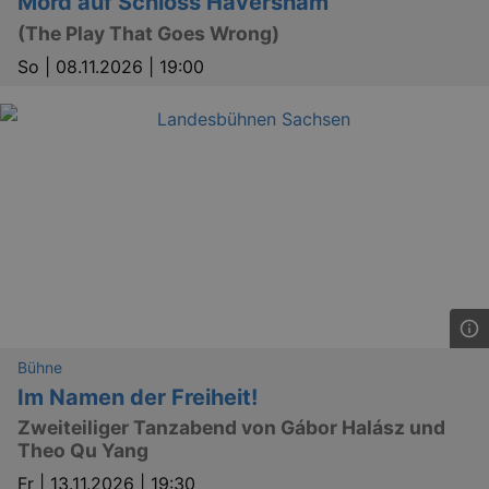
Mord auf Schloss Haversham
_gid
1 
Google LLC
.kulturkalender-
(The Play That Goes Wrong)
dresden.reservix.de
So |
08.11.2026 | 19:00
_gat_UA-12823294-20
.kulturkalender-
dresden.reservix.de
mi
Bühne
Im Namen der Freiheit!
Zweiteiliger Tanzabend von Gábor Halász und
Theo Qu Yang
Fr |
13.11.2026 | 19:30