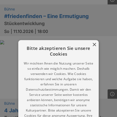
Bühne
#friedenfinden – Eine Ermutigung
Stückentwicklung
So |
11.10.2026 | 18:00
×
Bitte akzeptieren Sie unsere
Cookies
Wir möchten Ihnen die Nutzung unserer Seite
so einfach wie möglich machen. Deshalb
verwenden wir Cookies. Wie Cookies
funktionieren und welche Aufgabe sie haben,
erfahren Sie in unseren
Datenschutzbestimmungen. Damit wir den
Service unserer Seite weiter kostenlos
anbieten können, benötigen wir anonyme
Bühne
statistische Informationen für unsere
4 Jahreszeiten
Kulturpartner. Bitte akzeptieren Sie unsere
Cookies für diese anonyme Auswertung. Ihre