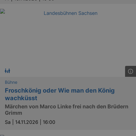
GPS
Google LLC
min
.youtube.com
VISITOR_INFO1_LIVE
Google LLC
Bühne
mo
.youtube.com
Froschkönig oder Wie man den König
wachküsst
Märchen von Marco Linke frei nach den Brüdern
Grimm
Sa |
14.11.2026 | 16:00