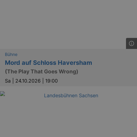
dresden.de
hours
writte
help w
securi
preve
Cross-
Reque
Forge
attack
Bühne
Mord auf Schloss Haversham
(The Play That Goes Wrong)
Sa |
24.10.2026 | 19:00
Lä
Name
Provider / Domain
kulturkalender_dresden_session
www.kulturkalender-
2 h
dresden.de
_ga
2 
Google LLC
.kulturkalender-
dresden.de