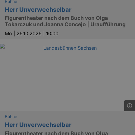
Bühne
_gid
1 
Google LLC
Herr Unverwechselbar
.kulturkalender-
dresden.de
Figurentheater nach dem Buch von Olga
Tokarczuk und Joanna Concejo | Uraufführung
Mo |
26.10.2026 | 10:00
_gat
Google LLC
mi
.kulturkalender-
dresden.de
Bühne
Herr Unverwechselbar
Figurentheater nach dem Buch von Olga