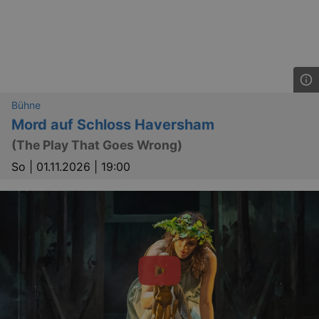
Bühne
Mord auf Schloss Haversham
(The Play That Goes Wrong)
So |
01.11.2026 | 19:00
_ga
2 
Google LLC
.kulturkalender-
dresden.reservix.de