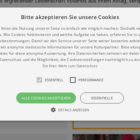
t ergreifender Leidenschaft vollends aus Ihrem Alltag, ver
ir persönlich und pflegen die Kontakte teilweise seit Jahr
Bitte akzeptieren Sie unsere Cookies
rühren und begeistern.
 Ihnen die Nutzung unserer Seite so einfach wie möglich machen. Deshalb v
s. Wie Cookies funktionieren und welche Aufgabe sie haben, erfahren Sie in 
zbestimmungen. Damit wir den Service unserer Seite weiter kostenlos anbie
wir anonyme statistische Informationen für unsere Kulturpartner. Bitte akze
kies für diese anonyme Auswertung. Ihre Datensicherheit nehmen wir dabei 
atenschutz und die Möglichkeit, die Cookieeinstellungen nachträglich zu änd
Werbung
Sie hier:
Mehr zum Datenschutz
faszination: Matthias
nberg
ESSENTIELL
PERFORMANCE
OSE ORGELMUSIK vom
er der Fugen“
ALLE COOKIES AKZEPTIEREN
ESSENTIELLE
2.09.2026 | 16:00
DETAILS ANZEIGEN
kirche Dresden
Essentiell
Performance