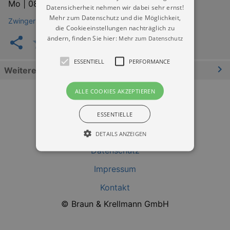
Mo |
08.03.2027 | 14:00
Datensicherheit nehmen wir dabei sehr ernst!
Mehr zum Datenschutz und die Möglichkeit,
Zwinger Dresden (Wallpavillon)
die Cookieeinstellungen nachträglich zu
ändern, finden Sie hier:
Mehr zum Datenschutz
ESSENTIELL
PERFORMANCE
Weitere Informationen
ALLE COOKIES AKZEPTIEREN
ESSENTIELLE
DETAILS ANZEIGEN
Datenschutz
Impressum
Essentiell
Performance
Kontakt
Essentielle Cookies werden für die
grundlegenden Funktionen unserer Webseite
© Braun & Krellmann GmbH
gebraucht. Zum Beispiel für das Login in Ihren
account. Ohne diese Cookies funktioniert
unsere Webseite nicht.