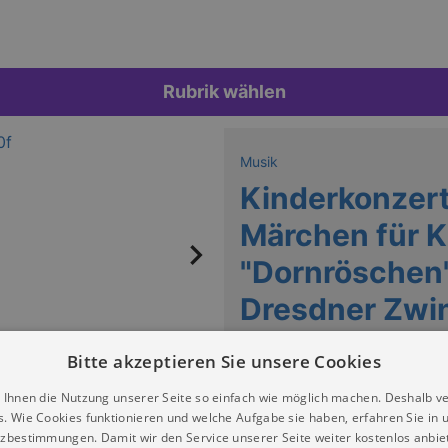
Rubrik wählen
Musik
Kinderkonzert
Märchen für K
"Dornröschen"
Dresdner Zwi
Zwinger Dresden (Wallpavillon)
Bitte akzeptieren Sie unsere Cookies
 Ihnen die Nutzung unserer Seite so einfach wie möglich machen. Deshalb v
s. Wie Cookies funktionieren und welche Aufgabe sie haben, erfahren Sie in 
zbestimmungen. Damit wir den Service unserer Seite weiter kostenlos anbie