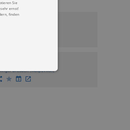
ptieren Sie
sehr ernst!
ern, finden
7.12.2026 14:00
inger Dresden (Wallpavillon)
3.01.2027 14:00
inger Dresden (Wallpavillon)
in Ihren account. Ohne diese
mber visitor cookie consent
 banner to work properly.