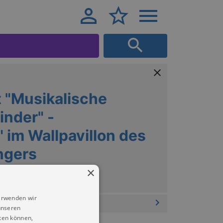
 "Musikalische
inder" -
 im Wallpavillon des
ngers
×
erwenden wir
unseren
ten können,