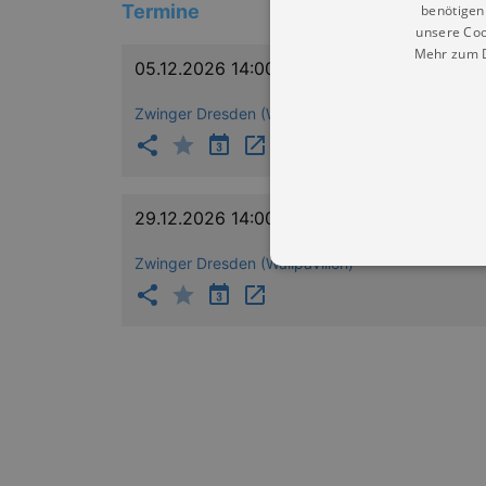
Termine
benötigen 
unsere Coo
Mehr zum D
05.12.2026 14:00
Zwinger Dresden (Wallpavillon)
29.12.2026 14:00
Zwinger Dresden (Wallpavillon)
Essentielle Cookies werden für 
Cookies funktioniert unsere Webs
Name
Provid
CookieScriptConsent
Cookie
.kultu
dresde