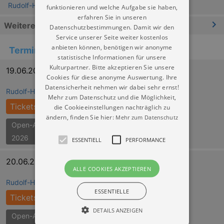
Rudolf-Harbig-Stadion (Dynamo Stadion)
funktionieren und welche Aufgabe sie haben,
erfahren Sie in unseren
Weitere Informationen
Datenschutzbestimmungen. Damit wir den
Service unserer Seite weiter kostenlos
anbieten können, benötigen wir anonyme
Termine
statistische Informationen für unsere
Kulturpartner. Bitte akzeptieren Sie unsere
19.06.2027 17:00
Cookies für diese anonyme Auswertung. Ihre
Datensicherheit nehmen wir dabei sehr ernst!
Rudolf-Harbig-Stadion (Dynamo Stadion)
Mehr zum Datenschutz und die Möglichkeit,
Tickets
die Cookieeinstellungen nachträglich zu
ändern, finden Sie hier:
Mehr zum Datenschutz
Open-Air-Konzerte Dresden
2026
ESSENTIELL
PERFORMANCE
20.06.2027 19:00
ALLE COOKIES AKZEPTIEREN
Rudolf-Harbig-Stadion (Dynamo Stadion)
ESSENTIELLE
Tickets
DETAILS ANZEIGEN
Open-Air-Konzerte Dresden