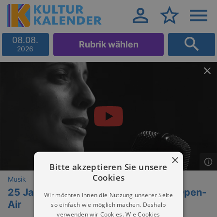
08.08.
Rubrik wählen
2026
×
Bitte akzeptieren Sie unsere
Cookies
Musik
25 Jahre Silbermond – Das Stadion-Open-
Wir möchten Ihnen die Nutzung unserer Seite
Air
so einfach wie möglich machen. Deshalb
verwenden wir Cookies. Wie Cookies