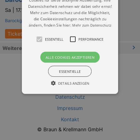
Cookies für diese anonyme Auswertung. Ihre
Datensicherheit nehmen wir dabei sehr ernst!
Sa |
17.10.2026 | 06:30
Mehr zum Datenschutz und die Möglichkeit,
die Cookieeinstellungen nachträglich zu
Barockgarten Großsedlitz Heidenau
ändern, finden Sie hier:
Mehr zum Datenschutz
Tickets
ESSENTIELL
PERFORMANCE
Weitere Informationen
ALLE COOKIES AKZEPTIEREN
ESSENTIELLE
DETAILS ANZEIGEN
Datenschutz
Essentiell
Performance
Impressum
Essentielle Cookies werden für die
Kontakt
grundlegenden Funktionen unserer Webseite
gebraucht. Zum Beispiel für das Login in Ihren
© Braun & Krellmann GmbH
account. Ohne diese Cookies funktioniert
unsere Webseite nicht.