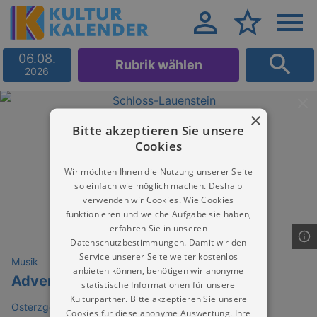
06.08.
Rubrik wählen
2026
×
Bitte akzeptieren Sie unsere
Cookies
Wir möchten Ihnen die Nutzung unserer Seite
so einfach wie möglich machen. Deshalb
verwenden wir Cookies. Wie Cookies
funktionieren und welche Aufgabe sie haben,
erfahren Sie in unseren
Datenschutzbestimmungen. Damit wir den
Service unserer Seite weiter kostenlos
Musik
anbieten können, benötigen wir anonyme
Adventskonzert
statistische Informationen für unsere
Kulturpartner. Bitte akzeptieren Sie unsere
Osterzgebirgsmuseum Schloss Lauenstein
Cookies für diese anonyme Auswertung. Ihre