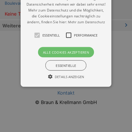
Boulevardtheater Dresden
Datensicherheit nehmen wir dabei sehr ernst!
Mehr zum Datenschutz und die Möglichkeit,
Keine Termine
die Cookieeinstellungen nachträglich zu
ändern, finden Sie hier:
Mehr zum Datenschutz
Weitere Informationen
ESSENTIELL
PERFORMANCE
ALLE COOKIES AKZEPTIEREN
ESSENTIELLE
Datenschutz
DETAILS ANZEIGEN
Impressum
Kontakt
Essentiell
Performance
© Braun & Krellmann GmbH
Essentielle Cookies werden für die
grundlegenden Funktionen unserer Webseite
gebraucht. Zum Beispiel für das Login in Ihren
account. Ohne diese Cookies funktioniert
unsere Webseite nicht.