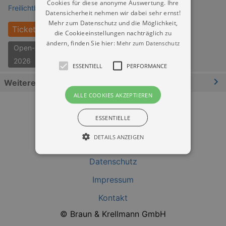
Cookies für diese anonyme Auswertung. Ihre
Freilichtbühne Gellertberg Niederau
Datensicherheit nehmen wir dabei sehr ernst!
Mehr zum Datenschutz und die Möglichkeit,
Tickets
die Cookieeinstellungen nachträglich zu
ändern, finden Sie hier:
Mehr zum Datenschutz
Open-Air-Theater Dresden
2026
ESSENTIELL
PERFORMANCE
Weitere Informationen
ALLE COOKIES AKZEPTIEREN
ESSENTIELLE
DETAILS ANZEIGEN
Datenschutz
Essentiell
Performance
Impressum
Essentielle Cookies werden für die
Kontakt
grundlegenden Funktionen unserer Webseite
gebraucht. Zum Beispiel für das Login in Ihren
© Braun & Krellmann GmbH
account. Ohne diese Cookies funktioniert