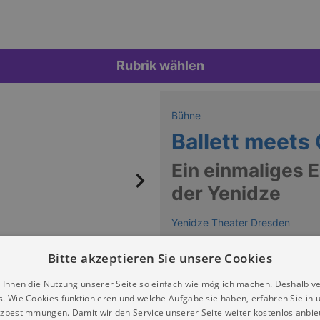
Rubrik wählen
Bühne
Ballett meets 
Ein einmaliges E
der Yenidze
Yenidze Theater Dresden
Keine Termine
Bitte akzeptieren Sie unsere Cookies
 Ihnen die Nutzung unserer Seite so einfach wie möglich machen. Deshalb v
s. Wie Cookies funktionieren und welche Aufgabe sie haben, erfahren Sie in 
 Tanzproduktion!
zbestimmungen. Damit wir den Service unserer Seite weiter kostenlos anbie