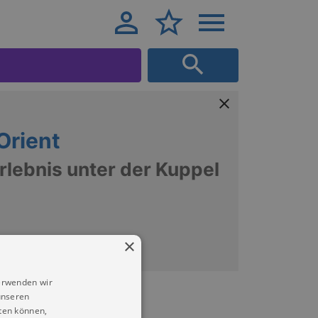
Orient
rlebnis unter der Kuppel
×
erwenden wir
unseren
ten können,