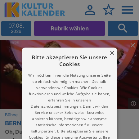
07.08.
Rubrik wählen
2026
×
Bitte akzeptieren Sie unsere
Cookies
Wir möchten Ihnen die Nutzung unserer Seite
so einfach wie möglich machen. Deshalb
verwenden wir Cookies. Wie Cookies
funktionieren und welche Aufgabe sie haben,
erfahren Sie in unseren
Datenschutzbestimmungen. Damit wir den
Service unserer Seite weiter kostenlos
Bühne
anbieten können, benötigen wir anonyme
BERND STELTER
statistische Informationen für unsere
Kulturpartner. Bitte akzeptieren Sie unsere
Oh, Du fröhlicher Vorweihnachtsabend!
Cookies für diese anonyme Auswertung. Ihre