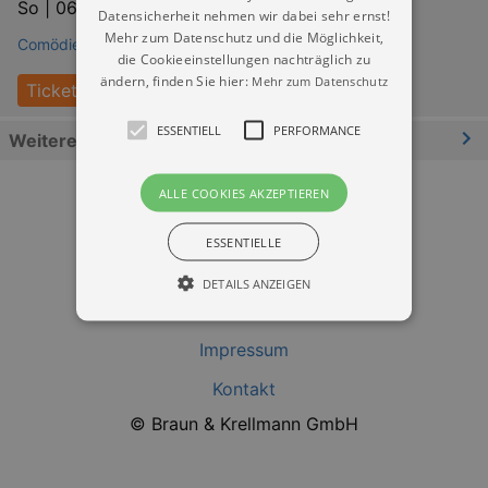
So |
06.12.2026 | 20:00
Datensicherheit nehmen wir dabei sehr ernst!
Mehr zum Datenschutz und die Möglichkeit,
Comödie Dresden
die Cookieeinstellungen nachträglich zu
ändern, finden Sie hier:
Mehr zum Datenschutz
Tickets
ESSENTIELL
PERFORMANCE
Weitere Informationen
ALLE COOKIES AKZEPTIEREN
ESSENTIELLE
DETAILS ANZEIGEN
Datenschutz
Impressum
Essentiell
Performance
Kontakt
Essentielle Cookies werden für die
© Braun & Krellmann GmbH
grundlegenden Funktionen unserer Webseite
gebraucht. Zum Beispiel für das Login in Ihren
account. Ohne diese Cookies funktioniert
unsere Webseite nicht.