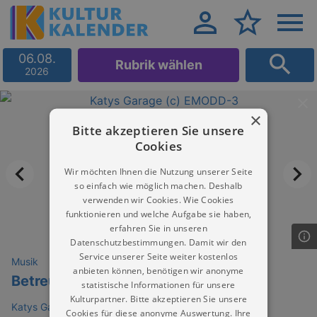
06.08.
Rubrik wählen
2026
×
Bitte akzeptieren Sie unsere
Cookies
Wir möchten Ihnen die Nutzung unserer Seite
so einfach wie möglich machen. Deshalb
verwenden wir Cookies. Wie Cookies
funktionieren und welche Aufgabe sie haben,
erfahren Sie in unseren
Datenschutzbestimmungen. Damit wir den
Service unserer Seite weiter kostenlos
Musik
anbieten können, benötigen wir anonyme
Betreutes Trinken
statistische Informationen für unsere
Kulturpartner. Bitte akzeptieren Sie unsere
Katys Garage
Cookies für diese anonyme Auswertung. Ihre