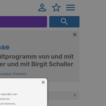
sse
ultprogramm von und mit
r und mit Birgit Schaller
urpalast Dresden)
×
erwenden wir
unseren
ten können,