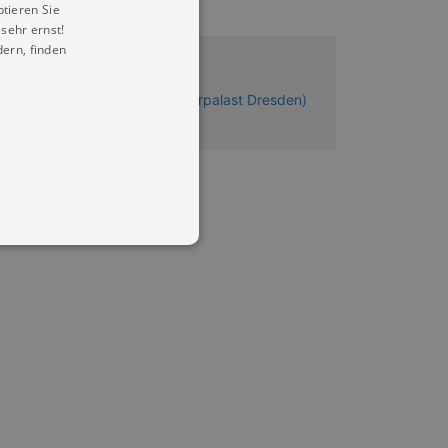
ptieren Sie
sehr ernst!
ern, finden
9.10.2026 19:30
erkuleskeule Dresden (im Kulturpalast Dresden)
ickets
in Ihren account. Ohne diese
mber visitor cookie consent
 banner to work properly.