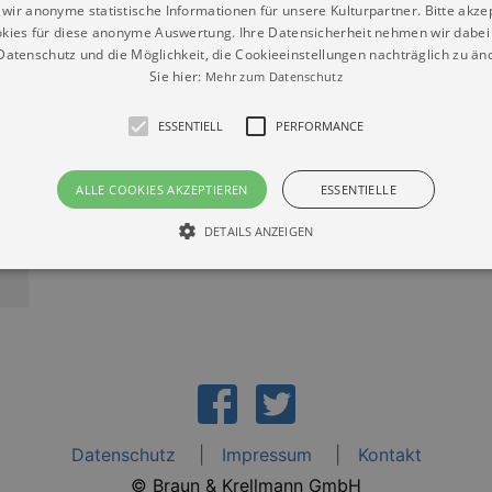
wir anonyme statistische Informationen für unsere Kulturpartner. Bitte akze
kies für diese anonyme Auswertung. Ihre Datensicherheit nehmen wir dabei 
atenschutz und die Möglichkeit, die Cookieeinstellungen nachträglich zu änd
13.09.2026 18:00
0
Sie hier:
Mehr zum Datenschutz
Herkuleskeule Dresden (im Kulturpalast Dresden)
H
ESSENTIELL
PERFORMANCE
Tickets
T
ALLE COOKIES AKZEPTIEREN
ESSENTIELLE
DETAILS ANZEIGEN
Essentiell
Performance
die grundlegenden Funktionen unserer Webseite gebraucht. Zum Beispiel für das Login 
eite nicht.
Läuft
er / Domain
Beschreibung
ab
Datenschutz
Impressum
Kontakt
29
This cookie is used by Cookie-Script.com service to reme
Script
days 7
preferences. It is necessary for Cookie-Script.com cookie
rkalender-
© Braun & Krellmann GmbH
hours
n.de