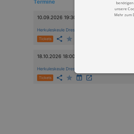
Termine
benötigen 
unsere Coo
Mehr zum D
10.09.2026 19:30
Herkuleskeule Dresden (im Kulturpalast Dresden)
Tickets
18.10.2026 18:00
Herkuleskeule Dresden (im Kulturpalast Dresden)
Tickets
Essentielle Cookies werden für 
Cookies funktioniert unsere Webs
Name
Provid
CookieScriptConsent
Cookie
.kultu
dresde