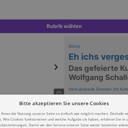
Rubrik wählen
Bühne
Eh ichs verge
Das gefeierte K
Wolfgang Schalle
Herkuleskeule Dresden (im Kult
Bitte akzeptieren Sie unsere Cookies
Schaller und Birgit Schaller
 Ihnen die Nutzung unserer Seite so einfach wie möglich machen. Deshalb v
s. Wie Cookies funktionieren und welche Aufgabe sie haben, erfahren Sie in 
zbestimmungen. Damit wir den Service unserer Seite weiter kostenlos anbie