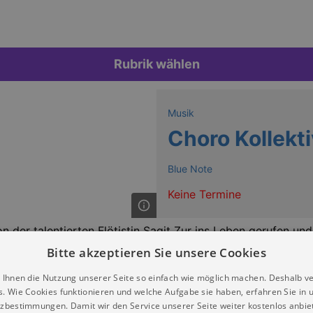
Rubrik wählen
Musik
Choro Kollekt
Blue Note
Keine Termine
 der talentierten Flötistin Sagit Zur ins Leben gerufen un
horo.
Bitte akzeptieren Sie unsere Cookies
 als eine Mischung von europäischer und afrikanischer Musik
 Ihnen die Nutzung unserer Seite so einfach wie möglich machen. Deshalb v
s. Wie Cookies funktionieren und welche Aufgabe sie haben, erfahren Sie in 
zbestimmungen. Damit wir den Service unserer Seite weiter kostenlos anbie
hen alte Choro-Kompositionen und arrangieren sie auf krea