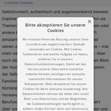
Comödie Dresden
Selbstironisch, authentisch und augenzwinkernd beweist
Daphne de Luxe gekonnt Humor und Haltung, wenn sie
×
Bitte akzeptieren Sie unsere
Themen wie Influencer, Ekelfaszination, Rollenspiele oder
Cookies
andere Kuriositäten im Leben ihrer Verwandtschaft
Wir möchten Ihnen die Nutzung unserer Seite
amüsant beleuchtet. Denn wer lässt sich besser bei
so einfach wie möglich machen. Deshalb
seinen alltäglichen Eigenheiten beobachten, als die – mal
verwenden wir Cookies. Wie Cookies
mehr oder weniger geliebten – Familienmitglieder. Aber
funktionieren und welche Aufgabe sie haben,
erfahren Sie in unseren
auch das eigene Spiegelbild kommt beim kritischen Blick
Datenschutzbestimmungen. Damit wir den
der Humoristin natürlich niemals zu kurz. Die Meisterin
Service unserer Seite weiter kostenlos
anbieten können, benötigen wir anonyme
der Selbstironie schwelgt in Erinnerungen an
statistische Informationen für unsere
Familienfeste, analysiert mit erheiternder
Kulturpartner. Bitte akzeptieren Sie unsere
Küchenpsychologie die seltsamen Hobbys der
Cookies für diese anonyme Auswertung. Ihre
Datensicherheit nehmen wir dabei sehr ernst!
Verwandtschaft ebenso wie die merkwürdigen
Mehr zum Datenschutz und die Möglichkeit,
Berufswünsche der jungen Generation, philosophiert
die Cookieeinstellungen nachträglich zu
ändern, finden Sie hier:
über unsere mitunter widersprüchliche Art zu Leben und
Mehr zum Datenschutz