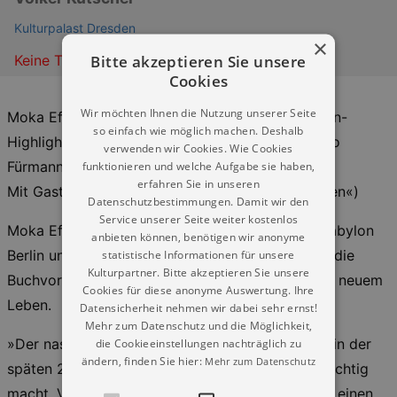
Kulturpalast Dresden
×
Bitte akzeptieren Sie unsere
Keine Termine
Cookies
Wir möchten Ihnen die Nutzung unserer Seite
Moka Efti Orchestra, die Big Band aus dem Serien-
so einfach wie möglich machen. Deshalb
Highlight Babylon Berlin, sowie Serien-Star Benno
verwenden wir Cookies. Wie Cookies
Fürmann live!
funktionieren und welche Aufgabe sie haben,
erfahren Sie in unseren
Mit Gaststar Le Pustra (»Kabarett der Namenlosen«)
Datenschutzbestimmungen. Damit wir den
Service unserer Seite weiter kostenlos
Moka Efti Orchestra, die original Big Band aus Babylon
anbieten können, benötigen wir anonyme
Berlin und Serien-Star Benno Fürmann erwecken die
statistische Informationen für unsere
Kulturpartner. Bitte akzeptieren Sie unsere
Buchvorlage zum internationalen Serienerfolg zu neuem
Cookies für diese anonyme Auswertung. Ihre
Leben.
Datensicherheit nehmen wir dabei sehr ernst!
Mehr zum Datenschutz und die Möglichkeit,
»Der nasse Fisch« verarbeitet das verruchte Berlin der
die Cookieeinstellungen nachträglich zu
ändern, finden Sie hier:
Mehr zum Datenschutz
späten 20er Jahre zum literarischen Stoff, der süchtig
macht. Volker Kutschers Gereon Rath-Reihe trifft einen