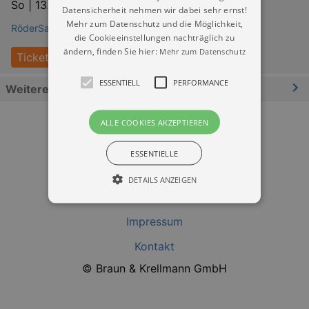
So |
13.12.2026 | 15:00
Datensicherheit nehmen wir dabei sehr ernst!
Mehr zum Datenschutz und die Möglichkeit,
RöderSaal (Großröhrsdorf)
die Cookieeinstellungen nachträglich zu
ändern, finden Sie hier:
Mehr zum Datenschutz
Tickets
ESSENTIELL
PERFORMANCE
Weitere Informationen
ALLE COOKIES AKZEPTIEREN
ESSENTIELLE
DETAILS ANZEIGEN
Datenschutz
Impressum
Essentiell
Performance
Kontakt
Essentielle Cookies werden für die
© Braun & Krellmann GmbH
grundlegenden Funktionen unserer Webseite
gebraucht. Zum Beispiel für das Login in Ihren
account. Ohne diese Cookies funktioniert
unsere Webseite nicht.