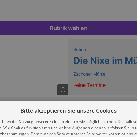
Rubrik wählen
Bühne
Die Nixe im M
Zschoner Mühle
Keine Termine
Bitte akzeptieren Sie unsere Cookies
 Ihnen die Nutzung unserer Seite so einfach wie möglich machen. Deshalb v
s. Wie Cookies funktionieren und welche Aufgabe sie haben, erfahren Sie in 
zbestimmungen. Damit wir den Service unserer Seite weiter kostenlos anbie