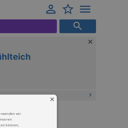
ühlteich
×
erwenden wir
unseren
ten können,