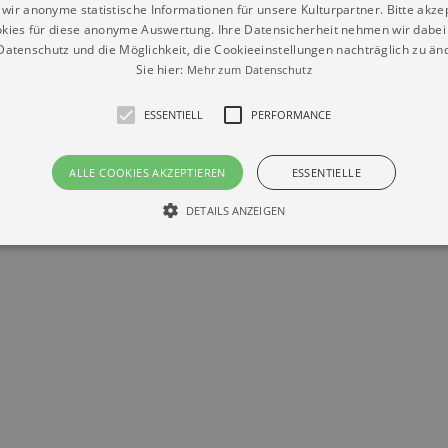
wir anonyme statistische Informationen für unsere Kulturpartner. Bitte akze
kies für diese anonyme Auswertung. Ihre Datensicherheit nehmen wir dabei 
Datenschutz
Impressum
Kontakt
atenschutz und die Möglichkeit, die Cookieeinstellungen nachträglich zu änd
© Braun & Krellmann GmbH
Sie hier:
Mehr zum Datenschutz
ESSENTIELL
PERFORMANCE
ALLE COOKIES AKZEPTIEREN
ESSENTIELLE
DETAILS ANZEIGEN
Essentiell
Performance
die grundlegenden Funktionen unserer Webseite gebraucht. Zum Beispiel für das Login 
eite nicht.
Läuft
er / Domain
Beschreibung
ab
29
This cookie is used by Cookie-Script.com service to reme
Script
days 7
preferences. It is necessary for Cookie-Script.com cookie
rkalender-
hours
n.de