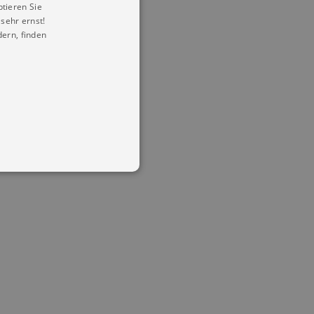
ptieren Sie
sehr ernst!
ern, finden
in Ihren account. Ohne diese
mber visitor cookie consent
 banner to work properly.