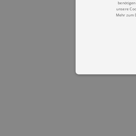
benötigen 
unsere Coo
Mehr zum D
Essentielle Cookies werden für 
Cookies funktioniert unsere Webs
Name
Provid
CookieScriptConsent
Cookie
.kultu
dresde