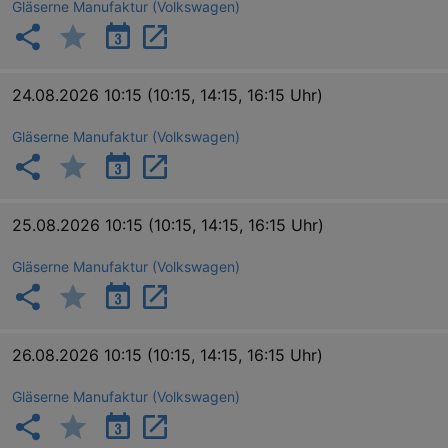
hours
Script
Gläserne Manufaktur (Volkswagen)
servic
reme
visito
conse
prefer
It is 
24.08.2026 10:15
(10:15, 14:15, 16:15 Uhr)
for Co
Script
cooki
Gläserne Manufaktur (Volkswagen)
banne
work
proper
XSRF-TOKEN
www.kulturkalender-
2
This c
dresden.de
hours
writte
25.08.2026 10:15
(10:15, 14:15, 16:15 Uhr)
help w
securi
preve
Gläserne Manufaktur (Volkswagen)
Cross-
Reque
Forge
attack
XSRF-TOKEN
staging.kulturkalender-
2
This c
26.08.2026 10:15
(10:15, 14:15, 16:15 Uhr)
dresden.de
hours
writte
help w
securi
Gläserne Manufaktur (Volkswagen)
preve
Cross-
Reque
Forge