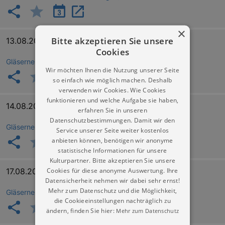
×
Bitte akzeptieren Sie unsere
13.08.2026 10:15
(10:15, 14:15, 16:15 Uhr)
Cookies
Gläserne Manufaktur (Volkswagen)
Wir möchten Ihnen die Nutzung unserer Seite
so einfach wie möglich machen. Deshalb
verwenden wir Cookies. Wie Cookies
funktionieren und welche Aufgabe sie haben,
14.08.2026 10:15
(10:15, 14:15, 16:15 Uhr)
erfahren Sie in unseren
Datenschutzbestimmungen. Damit wir den
Gläserne Manufaktur (Volkswagen)
Service unserer Seite weiter kostenlos
anbieten können, benötigen wir anonyme
statistische Informationen für unsere
Kulturpartner. Bitte akzeptieren Sie unsere
Cookies für diese anonyme Auswertung. Ihre
17.08.2026 10:15
(10:15, 14:15, 16:15 Uhr)
Datensicherheit nehmen wir dabei sehr ernst!
Mehr zum Datenschutz und die Möglichkeit,
Gläserne Manufaktur (Volkswagen)
die Cookieeinstellungen nachträglich zu
ändern, finden Sie hier:
Mehr zum Datenschutz