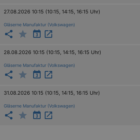
attack
27.08.2026 10:15
(10:15, 14:15, 16:15 Uhr)
Gläserne Manufaktur (Volkswagen)
Lä
28.08.2026 10:15
(10:15, 14:15, 16:15 Uhr)
Name
Provider / Domain
kulturkalender_dresden_session
www.kulturkalender-
2 h
Gläserne Manufaktur (Volkswagen)
dresden.de
_ga
2 
Google LLC
.kulturkalender-
dresden.de
31.08.2026 10:15
(10:15, 14:15, 16:15 Uhr)
Gläserne Manufaktur (Volkswagen)