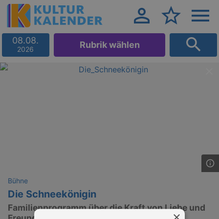
08.08.
Rubrik wählen
2026
Bühne
Die Schneekönigin
Familienprogramm über die Kraft von Liebe und
×
Freundschaft mit Ballett und Live-Musik