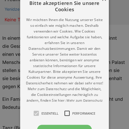
Bitte akzeptieren Sie unsere
Cookies
Yenidze Theater Dresden
Keine Termine
Wir möchten Ihnen die Nutzung unserer Seite
so einfach wie möglich machen. Deshalb
verwenden wir Cookies. Wie Cookies
funktionieren und welche Aufgabe sie haben,
In einem frostigen Königreich in weiter Ferne beginnt
erfahren Sie in unseren
die Geschichte der Schneekönigin. Sie besitzt
Datenschutzbestimmungen. Damit wir den
einen verzauberten Spiegel, der die Herzen der
Service unserer Seite weiter kostenlos
anbieten können, benötigen wir anonyme
Menschen in Eis verwandelt. In ihrem winterlichen Palast
statistische Informationen für unsere
stellen sich die Helden der Schneekönigin. Werden sie
Kulturpartner. Bitte akzeptieren Sie unsere
Cookies für diese anonyme Auswertung. Ihre
sie besiegen können? Können Liebe und Zusammenhalt
Datensicherheit nehmen wir dabei sehr ernst!
gegen Kälte und Bedrohung gewinnen?
Mehr zum Datenschutz und die Möglichkeit,
die Cookieeinstellungen nachträglich zu
Ein Familienprogramm (ab 6 Jahre) über die Macht und
ändern, finden Sie hier:
Mehr zum Datenschutz
Bedeutung von Liebe und Freundschaft.
ESSENTIELL
PERFORMANCE
Tanz (Ballett): Helena Cruse