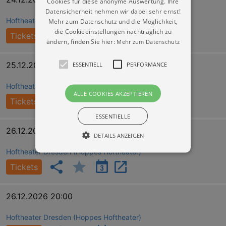
Cookies für diese anonyme Auswertung. Ihre
Datensicherheit nehmen wir dabei sehr ernst!
Hoftheater Dresden (Hoppes Hoftheater)
Mehr zum Datenschutz und die Möglichkeit,
die Cookieeinstellungen nachträglich zu
Tickets
ändern, finden Sie hier:
Mehr zum Datenschutz
ESSENTIELL
PERFORMANCE
25.12.2026 19:00
Hoftheater Dresden (Hoppes Hoftheater)
ALLE COOKIES AKZEPTIEREN
Tickets
ESSENTIELLE
26.12.2026 16:00
DETAILS ANZEIGEN
Hoftheater Dresden (Hoppes Hoftheater)
Tickets
Essentiell
Performance
Essentielle Cookies werden für die
26.12.2026 20:00
grundlegenden Funktionen unserer Webseite
gebraucht. Zum Beispiel für das Login in Ihren
account. Ohne diese Cookies funktioniert
Hoftheater Dresden (Hoppes Hoftheater)
unsere Webseite nicht.