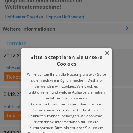
gespielt auf einer historischen
Welttheatermaschine!
Hoftheater Dresden (Hoppes Hoftheater)
Weitere Informationen
Termine
×
20.12.2026 16:00
Bitte akzeptieren Sie unsere
Cookies
Hoftheater Dresden (Hoppes Hoftheater)
Wir möchten Ihnen die Nutzung unserer Seite
Tickets
so einfach wie möglich machen. Deshalb
verwenden wir Cookies. Wie Cookies
funktionieren und welche Aufgabe sie haben,
24.12.2026 14:00
erfahren Sie in unseren
Datenschutzbestimmungen. Damit wir den
Hoftheater Dresden (Hoppes Hoftheater)
Service unserer Seite weiter kostenlos
Tickets
anbieten können, benötigen wir anonyme
statistische Informationen für unsere
Kulturpartner. Bitte akzeptieren Sie unsere
24.12.2026 16:30