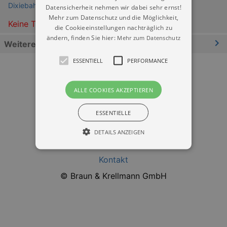
Dixiebahnhof Dresden
Datensicherheit nehmen wir dabei sehr ernst!
Mehr zum Datenschutz und die Möglichkeit,
Keine Termine
die Cookieeinstellungen nachträglich zu
ändern, finden Sie hier:
Mehr zum Datenschutz
Weitere Informationen
ESSENTIELL
PERFORMANCE
ALLE COOKIES AKZEPTIEREN
ESSENTIELLE
Datenschutz
DETAILS ANZEIGEN
Impressum
Kontakt
Essentiell
Performance
© Braun & Krellmann GmbH
Essentielle Cookies werden für die
grundlegenden Funktionen unserer Webseite
gebraucht. Zum Beispiel für das Login in Ihren
account. Ohne diese Cookies funktioniert
unsere Webseite nicht.